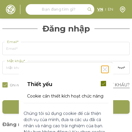
Tìm kiếm
Tìm kiếm
Định 
VN
EN
Đến nội dung
Đăng nhập
Email*
Mật khẩu*
Thiết yếu
BẠN QUÊN MẬT KHẨU?
Ghi nhớ tôi
Cookie cần thiết kích hoạt chức năng
cốt lõi của trang web. Nếu không có
ĐĂNG NHẬP
những cookie này, trang web không
Chúng tôi sử dụng cookie để cải thiện
thể hoạt động bình thường. Chúng
dịch vụ của mình, đưa ra các ưu đãi cá
giúp làm cho một trang web có thể sử
(1)
Đăng nhập với mạng xã hội
nhân và nâng cao trải nghiệm của bạn.
dụng được bằng cách kích hoạt chức
Nếu bạn không đồng ý tùy chọn cookie