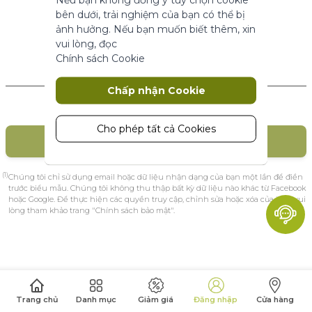
năng cơ bản.
bên dưới, trải nghiệm của bạn có thể bị
Thông số sản phẩm
ảnh hưởng. Nếu bạn muốn biết thêm, xin
vui lòng, đọc
Chính sách Cookie
Marketing
Khách hàng mới
Chấp nhận Cookie
Cookie tiếp thị được sử dụng để theo
dõi và thu thập các hành động của
khách truy cập trên trang web. Cookie
Cho phép tất cả Cookies
TẠO TÀI KHOẢN
lưu trữ dữ liệu người dùng và thông tin
hành vi, cho phép các dịch vụ quảng
cáo nhắm mục tiêu đến nhiều nhóm
(1)
Chúng tôi chỉ sử dụng email hoặc dữ liệu nhận dạng của bạn một lần để điền
đối tượng hơn. Ngoài ra, trải nghiệm
trước biểu mẫu. Chúng tôi không thu thập bất kỳ dữ liệu nào khác từ Facebook
hoặc Google. Để thực hiện các quyền truy cập, chỉnh sửa hoặc xóa của bạn, vui
người dùng tùy chỉnh hơn có thể
lòng tham khảo trang "Chính sách bảo mật".
được cung cấp theo thông tin thu
thập được.
Thông số sản phẩm
Phân tích
Trang chủ
Danh mục
Giảm giá
Đăng nhập
Cửa hàng