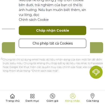
năng cơ bản.
bên dưới, trải nghiệm của bạn có thể bị
Thông số sản phẩm
ảnh hưởng. Nếu bạn muốn biết thêm, xin
vui lòng, đọc
Chính sách Cookie
Marketing
Khách hàng mới
Chấp nhận Cookie
Cookie tiếp thị được sử dụng để theo
dõi và thu thập các hành động của
khách truy cập trên trang web. Cookie
Cho phép tất cả Cookies
TẠO TÀI KHOẢN
lưu trữ dữ liệu người dùng và thông tin
hành vi, cho phép các dịch vụ quảng
cáo nhắm mục tiêu đến nhiều nhóm
(1)
Chúng tôi chỉ sử dụng email hoặc dữ liệu nhận dạng của bạn một lần để điền
đối tượng hơn. Ngoài ra, trải nghiệm
trước biểu mẫu. Chúng tôi không thu thập bất kỳ dữ liệu nào khác từ Facebook
hoặc Google. Để thực hiện các quyền truy cập, chỉnh sửa hoặc xóa của bạn, vui
người dùng tùy chỉnh hơn có thể
lòng tham khảo trang "Chính sách bảo mật".
được cung cấp theo thông tin thu
thập được.
Thông số sản phẩm
Phân tích
Trang chủ
Danh mục
Giảm giá
Đăng nhập
Cửa hàng