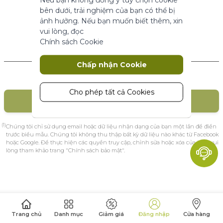
năng cơ bản.
bên dưới, trải nghiệm của bạn có thể bị
Thông số sản phẩm
ảnh hưởng. Nếu bạn muốn biết thêm, xin
vui lòng, đọc
Chính sách Cookie
Marketing
Khách hàng mới
Chấp nhận Cookie
Cookie tiếp thị được sử dụng để theo
dõi và thu thập các hành động của
khách truy cập trên trang web. Cookie
Cho phép tất cả Cookies
TẠO TÀI KHOẢN
lưu trữ dữ liệu người dùng và thông tin
hành vi, cho phép các dịch vụ quảng
cáo nhắm mục tiêu đến nhiều nhóm
(1)
Chúng tôi chỉ sử dụng email hoặc dữ liệu nhận dạng của bạn một lần để điền
đối tượng hơn. Ngoài ra, trải nghiệm
trước biểu mẫu. Chúng tôi không thu thập bất kỳ dữ liệu nào khác từ Facebook
hoặc Google. Để thực hiện các quyền truy cập, chỉnh sửa hoặc xóa của bạn, vui
người dùng tùy chỉnh hơn có thể
lòng tham khảo trang "Chính sách bảo mật".
được cung cấp theo thông tin thu
thập được.
Thông số sản phẩm
Phân tích
Trang chủ
Danh mục
Giảm giá
Đăng nhập
Cửa hàng