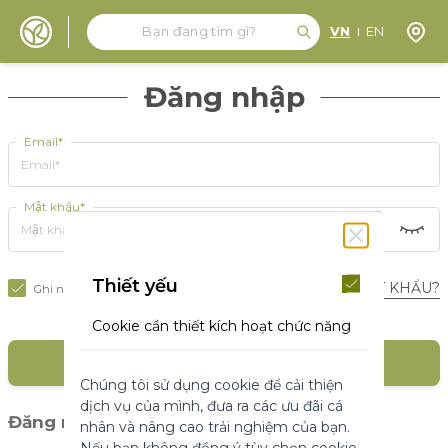
Tìm kiếm
Tìm kiếm
Định 
VN
EN
Đến nội dung
Đăng nhập
Email*
Mật khẩu*
Thiết yếu
BẠN QUÊN MẬT KHẨU?
Ghi nhớ tôi
Cookie cần thiết kích hoạt chức năng
cốt lõi của trang web. Nếu không có
ĐĂNG NHẬP
những cookie này, trang web không
Chúng tôi sử dụng cookie để cải thiện
thể hoạt động bình thường. Chúng
dịch vụ của mình, đưa ra các ưu đãi cá
giúp làm cho một trang web có thể sử
(1)
Đăng nhập với mạng xã hội
nhân và nâng cao trải nghiệm của bạn.
dụng được bằng cách kích hoạt chức
Nếu bạn không đồng ý tùy chọn cookie