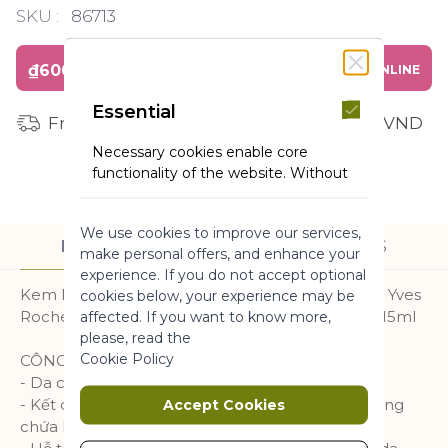
SKU :
86713
₫600,000
BUY ONLINE
Essential
Free shipping for orders from 1 million VND
Necessary cookies enable core
functionality of the website. Without
these cookies the website can not
function properly. They help to make
We use cookies to improve our services,
a website usable by enabling basic
DESCRIPTION
INGREDIENTS
make personal offers, and enhance your
functionality.
experience. If you do not accept optional
More Information
Kem Mắt Hỗ Trợ Giảm Quầng Thâm, Giảm Nhăn Yves
cookies below, your experience may be
Rocher Glow Energie Anti-Dark Circle Eye Care 15ml
affected. If you want to know more,
please, read the
Marketing
Cookie Policy
CÔNG DỤNG
- Da có dấu hiệu mệt mỏi
Marketing cookies are used to track
- Kết cấu ánh ngọc trai (có độ óng ánh nhẹ). Không
Accept Cookies
and collect visitors actions on the
chứa hương liệu.
website. Cookies store user data and