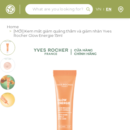
Search
Search
Store
VN
EN
Skip to Content
Home
>
[MỚI] Kem mắt giảm quầng thâm và giảm nhăn Yves
Rocher Glow Energie 15ml