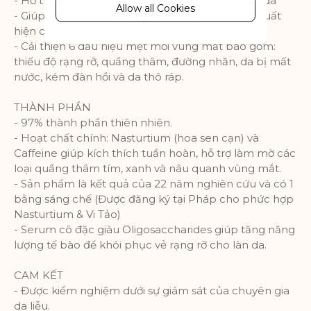
- Hỗ trợ làm sáng, cấp ẩm da và làm mịn màng da
behaviour information, which allows
Allow all Cookies
- Giúp đánh thức vẻ rạng rỡ và hỗ trợ đẩy lùi sự xuất
advertising services to target more
hiện của những dấu hiệu lão hóa đầu tiên
audience groups. Also more
- Cải thiện 6 dấu hiệu mệt mỏi vùng mắt bao gồm:
customized user experience can be
thiếu độ rạng rỡ, quầng thâm, đường nhăn, da bị mất
provided according to collected
nước, kém đàn hồi và da thô ráp.
information.
More Information
THÀNH PHẦN
- 97% thành phần thiên nhiên.
- Hoạt chất chính: Nasturtium (hoa sen cạn) và
Analytics
Caffeine giúp kích thích tuần hoàn, hỗ trợ làm mờ các
loại quầng thâm tím, xanh và nâu quanh vùng mắt.
A set of cookies to collect information
- Sản phẩm là kết quả của 22 năm nghiên cứu và có 1
and report about website usage
bằng sáng chế (Được đăng ký tại Pháp cho phức hợp
statistics without personally
Nasturtium & Vi Tảo)
identifying individual visitors to
- Serum cô đặc giàu Oligosaccharides giúp tăng năng
Google.
lượng tế bào để khôi phục vẻ rạng rỡ cho làn da.
More Information
CAM KẾT
- Được kiểm nghiệm dưới sự giám sát của chuyên gia
da liễu.