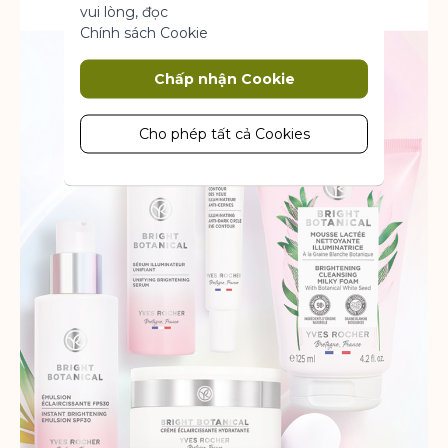
vui lòng, đọc
Chính sách Cookie
Marketing
Chấp nhận Cookie
Cookie tiếp thị được sử dụng để theo
dõi và thu thập các hành động của
khách truy cập trên trang web. Cookie
Cho phép tất cả Cookies
lưu trữ dữ liệu người dùng và thông tin
hành vi, cho phép các dịch vụ quảng
cáo nhắm mục tiêu đến nhiều nhóm
đối tượng hơn. Ngoài ra, trải nghiệm
người dùng tùy chỉnh hơn có thể
được cung cấp theo thông tin thu
thập được.
Thông số sản phẩm
Phân tích
Một bộ cookie để thu thập thông tin
và báo cáo về số liệu thống kê sử