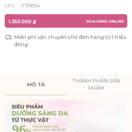
SKU :
Y119834
1.350.000 ₫
MUA HÀNG ONLINE
Miễn phí vận chuyển cho đơn hàng từ 1 triệu
đồng
THÀNH PHẦN SẢN
MÔ TẢ
PHẨM