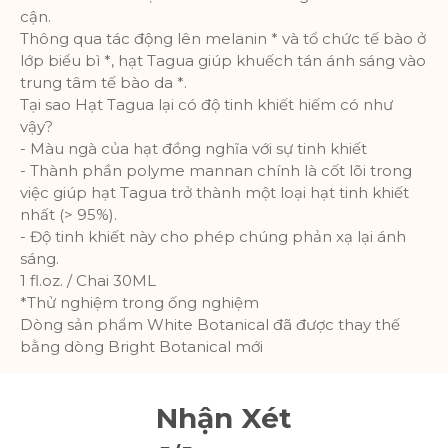
cận.
Thông qua tác động lên melanin * và tổ chức tế bào ở
lớp biểu bì *, hạt Tagua giúp khuếch tán ánh sáng vào
trung tâm tế bào da *.
Tại sao Hạt Tagua lại có độ tinh khiết hiếm có như
vậy?
- Màu ngà của hạt đồng nghĩa với sự tinh khiết
- Thành phần polyme mannan chính là cốt lõi trong
việc giúp hạt Tagua trở thành một loại hạt tinh khiết
nhất (> 95%).
- Độ tinh khiết này cho phép chúng phản xạ lại ánh
sáng.
1 fl.oz. / Chai 30ML
*Thử nghiệm trong ống nghiệm
Dòng sản phẩm White Botanical đã được thay thế
bằng dòng Bright Botanical mới
Nhận Xét