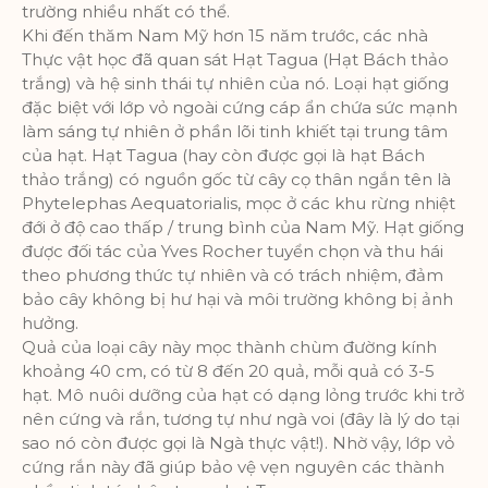
trường nhiều nhất có thể.
Khi đến thăm Nam Mỹ hơn 15 năm trước, các nhà
Thực vật học đã quan sát Hạt Tagua (Hạt Bách thảo
trắng) và hệ sinh thái tự nhiên của nó. Loại hạt giống
đặc biệt với lớp vỏ ngoài cứng cáp ẩn chứa sức mạnh
làm sáng tự nhiên ở phần lõi tinh khiết tại trung tâm
của hạt. Hạt Tagua (hay còn được gọi là hạt Bách
thảo trắng) có nguồn gốc từ cây cọ thân ngắn tên là
Phytelephas Aequatorialis, mọc ở các khu rừng nhiệt
đới ở độ cao thấp / trung bình của Nam Mỹ. Hạt giống
được đối tác của Yves Rocher tuyển chọn và thu hái
theo phương thức tự nhiên và có trách nhiệm, đảm
bảo cây không bị hư hại và môi trường không bị ảnh
hưởng.
Quả của loại cây này mọc thành chùm đường kính
khoảng 40 cm, có từ 8 đến 20 quả, mỗi quả có 3-5
hạt. Mô nuôi dưỡng của hạt có dạng lỏng trước khi trở
nên cứng và rắn, tương tự như ngà voi (đây là lý do tại
sao nó còn được gọi là Ngà thực vật!). Nhờ vậy, lớp vỏ
cứng rắn này đã giúp bảo vệ vẹn nguyên các thành