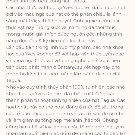
phần tinh túy bên trong hạt Tagua.
Các nhà Thực vật học tại Yves Rocher đã bị cuốn hút
bởi việc màu ngà của hạt có thể phản chiếu lại ánh
sáng mặt trời, vì thế họ quyết định nghiên cứu loài
thực vật này. Trong suốt vài năm, họ đã thôi thúc
mong muốn giải thích được nguồn gốc, những tính
năng độc đáo & kỳ diệu của loại hạt này.
Lần đầu tiên trong lĩnh vực mỹ phẩm, các nhà khoa
học của Yves Rocher đã kết hợp kiến thức uyên bác
về khoa học thực vật với công nghệ chiết xuất tiên
tiến được phát minh ở Brittany, sự kết hợp này cho
phép họ kích hoạt tiềm năng làm sáng da của Hạt
Tagua.
Nhờ vào quy trình thủy phân 100% tự nhiên, các nhà
khoa học tại Yves Rocher đã chiết xuất được các
thành phần từ hoạt tính tự nhiên của hạt Tagua. Các
hoạt chất này có thể hoạt động ở mức độ sâu trong
các tế bào chịu trách nhiệm về sắc tố, sau đó ức chế
và làm giảm sự tổng hợp melanin (hắc tố). Chúng
cũng hạn chế sự lây lan của hắc tố melanin, nguyên
nhân làm xuất hiện các đốm đen sang các tế bào lân