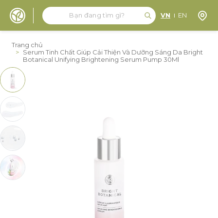
Tìm kiếm
Tìm kiếm
Định 
VN
EN
Đến nội dung
Trang chủ
>
Serum Tinh Chất Giúp Cải Thiện Và Dưỡng Sáng Da Bright
Botanical Unifying Brightening Serum Pump 30Ml