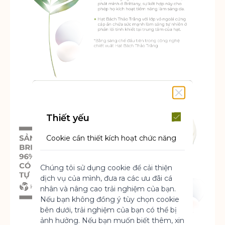
Thiết yếu
Cookie cần thiết kích hoạt chức năng
cốt lõi của trang web. Nếu không có
những cookie này, trang web không
Chúng tôi sử dụng cookie để cải thiện
thể hoạt động bình thường. Chúng
dịch vụ của mình, đưa ra các ưu đãi cá
giúp làm cho một trang web có thể sử
nhân và nâng cao trải nghiệm của bạn.
dụng được bằng cách kích hoạt chức
Nếu bạn không đồng ý tùy chọn cookie
năng cơ bản.
bên dưới, trải nghiệm của bạn có thể bị
Thông số sản phẩm
ảnh hưởng. Nếu bạn muốn biết thêm, xin