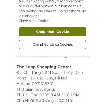
Nếu bạn không đồng ý tùy chọn cookie
năng cơ bản.
bên dưới, trải nghiệm của bạn có thể bị
Thông số sản phẩm
Hà Nội
ảnh hưởng. Nếu bạn muốn biết thêm, xin
vui lòng, đọc
Chính sách Cookie
Quận Cầu Giấy
Marketing
Big C Thăng Long
Chấp nhận Cookie
Địa chỉ: Big C, 222 Trần Duy Hưng,
Cookie tiếp thị được sử dụng để theo
Trung Hoà, Cầu Giấy, Hà Nội
dõi và thu thập các hành động của
khách truy cập trên trang web. Cookie
Hotline: 0971054447
Cho phép tất cả Cookies
lưu trữ dữ liệu người dùng và thông tin
Thời gian hoạt động:
hành vi, cho phép các dịch vụ quảng
Thứ 2- Chủ nhật: 8:00 sáng - 10:00 tối
cáo nhắm mục tiêu đến nhiều nhóm
đối tượng hơn. Ngoài ra, trải nghiệm
The Loop Shopping Center
người dùng tùy chỉnh hơn có thể
Địa Chỉ: Tầng 1, 241 Xuân Thủy, Dịch
được cung cấp theo thông tin thu
Vọng Hậu, Cầu Giấy, Hà Nội
thập được.
Hotline: 0971018301
Thông số sản phẩm
Thời gian hoạt động:
Thứ 2 - Thứ 6: 10:00 AM- 10:00 PM
Chủ Nhật: 9:30 sáng - 10:00 tối
Phân tích