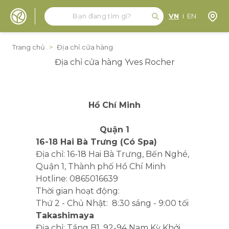
Tìm kiếm
Tìm kiếm
Định 
VN
EN
Đến nội dung
Trang chủ
>
Địa chỉ cửa hàng
Địa chỉ cửa hàng Yves Rocher
Hồ Chí Minh
Quận 1
16-18 Hai Bà Trưng (Có Spa)
Địa chỉ: 16-18 Hai Bà Trưng, Bến Nghé,
Quận 1, Thành phố Hồ Chí Minh
Hotline: 0865016639
Thời gian hoạt động:
Thứ 2 - Chủ Nhật: 8:30 sáng - 9:00 tối
Takashimaya
Địa chỉ: Tầng B1, 92-94 Nam Kỳ Khởi