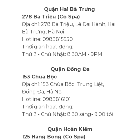
Một bộ cookie để thu thập thông tin
Quận Hai Bà Trưng
và báo cáo về số liệu thống kê sử
278 Bà Triệu (Có Spa)
dụng trang web mà không nhận dạng
Địa chỉ: 278 Bà Triệu, Lê Đại Hành, Hai
cá nhân từng khách truy cập vào
Bà Trưng, Hà Nội
Google.
Hotline: 0983815550
Thông số sản phẩm
Thời gian hoạt động:
Thứ 2 - Chủ Nhật: 8:30AM - 9PM
Quận Đống Đa
153 Chùa Bộc
Địa chỉ: 153 Chùa Bộc, Trung Liệt,
Đống Đa, Hà Nội
Hotline: 0983816101
Thời gian hoạt động:
Thứ 2 - Chủ Nhật: 8:30 sáng- 9:00 tối
Quận Hoàn Kiếm
125 Hàng Bông (Có Spa)