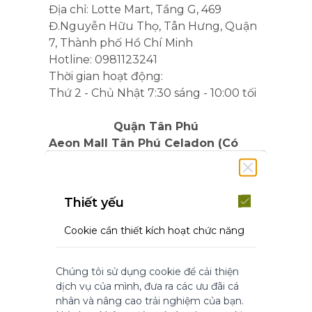
Địa chỉ: Lotte Mart, Tầng G, 469
Đ.Nguyễn Hữu Thọ, Tân Hưng, Quận
7, Thành phố Hồ Chí Minh
Hotline: 0981123241
Thời gian hoạt động:
Thứ 2 - Chủ Nhật 7:30 sáng - 10:00 tối
Quận Tân Phú
Aeon Mall Tân Phú Celadon (Có
Spa)
Địa chỉ: Glam Beautique, tầng trệt,
Aeon Mall Tân Phú Celadon, 30 Bờ
Thiết yếu
Bao Tân Thắng, P.Sơn Kỳ, Q.Tân Phú,
Thành phố Hồ Chí Minh
Cookie cần thiết kích hoạt chức năng
Hotline: 0971 060 473
cốt lõi của trang web. Nếu không có
những cookie này, trang web không
Thời gian hoạt động:
Chúng tôi sử dụng cookie để cải thiện
thể hoạt động bình thường. Chúng
Thứ 2 - Chủ Nhật 9:00 sáng - 10:00 tối
dịch vụ của mình, đưa ra các ưu đãi cá
giúp làm cho một trang web có thể sử
nhân và nâng cao trải nghiệm của bạn.
dụng được bằng cách kích hoạt chức