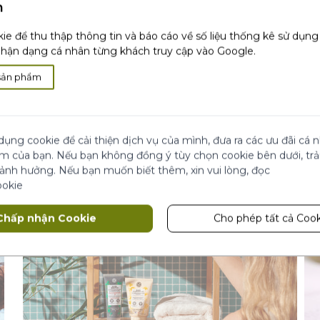
h
ie để thu thập thông tin và báo cáo về số liệu thống kê sử dụn
ận dạng cá nhân từng khách truy cập vào Google.
sản phẩm
iệt
Nâng cấp mái tóc với bước dưỡng chuyên sâu
To
cùng sáp dưỡng tóc Botanical Balm
gọ
dụng cookie để cải thiện dịch vụ của mình, đưa ra các ưu đãi cá
ệm của bạn. Nếu bạn không đồng ý tùy chọn cookie bên dưới, tr
 ảnh hưởng. Nếu bạn muốn biết thêm, xin vui lòng, đọc
ookie
Chấp nhận Cookie
Cho phép tất cả Cook