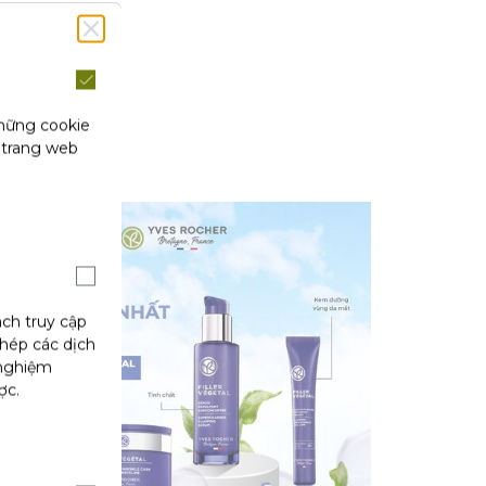
những cookie
 trang web
ách truy cập
phép các dịch
 nghiệm
ợc.