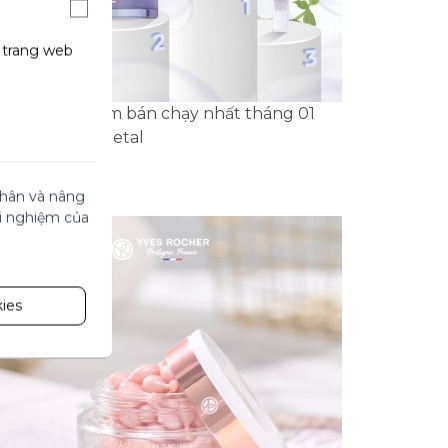
g trang web
p các sản phẩm bán chạy nhất tháng 01
i tên Filler Vegetal
 nhân và nâng
ải nghiệm của
ies