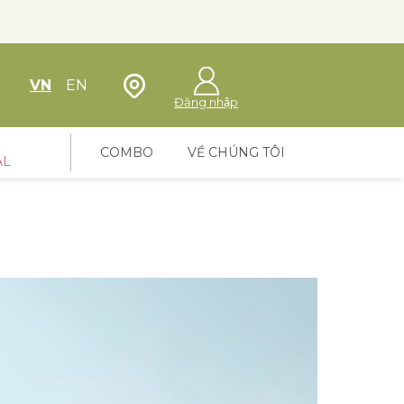
Định vị cửa hàng
VN
EN
Đăng nhập
COMBO
VỀ CHÚNG TÔI
AL