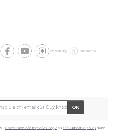
Website by
 chỉ Email
OK
A -
Chính sách bảo mật của Google
và
Điều khoản dịch vụ
được