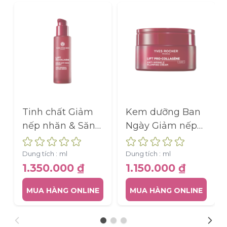
Tinh chất Giảm
Kem dưỡng Ban
nếp nhăn & Săn
Ngày Giảm nếp
chắc da Lift Pro-
nhăn & Săn chắc
Collagen - Chai
da Lift Pro-
Dung tích :
ml
Dung tích :
ml
30ML
Collagen - Hũ
1.350.000 ₫
1.150.000 ₫
50ML
MUA HÀNG ONLINE
MUA HÀNG ONLINE