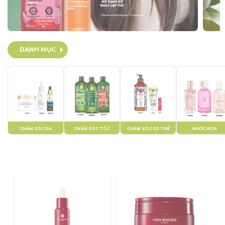
DANH MỤC
CHĂM SÓC DA
CHĂM SÓC TÓC
CHĂM SÓC CƠ THỂ
NƯỚC HOA