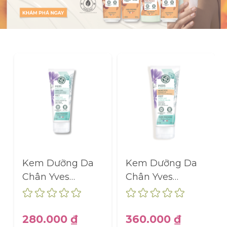
Kem Dưỡng Da
Kem Dưỡng Da
Chân Yves
Chân Yves
Rocher Nuôi
Rocher Dưỡng
dưỡng & Cấp Ẩm
Ẩm 24 Giờ Cho
Tức Thì Cho Mọi
Da Khô Đến Rất
280.000 ₫
360.000 ₫