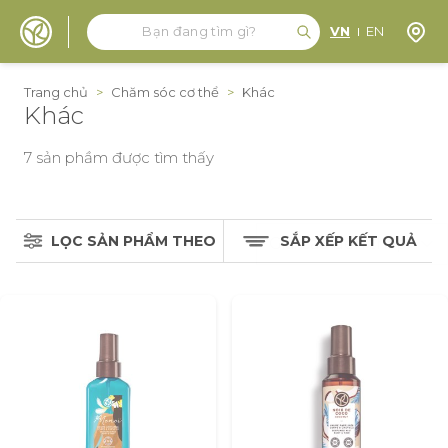
Tìm kiếm
Tìm kiếm
Định 
VN
EN
Đến nội dung
Trang chủ
>
Chăm sóc cơ thể
>
Khác
Khác
7
sản phầm được tìm thấy
LỌC SẢN PHẨM THEO
SẮP XẾP KẾT QUẢ