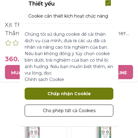
Thiết yếu
Cookie cần thiết kích hoạt chức năng
cốt lõi của trang web. Nếu không có
Xịt Thơm Toàn
Xịt Thơm Toàn
những cookie này, trang web không
Thân Yves Rocher
Thân Yves Rocher
Chúng tôi sử dụng cookie để cải thiện
thể hoạt động bình thường. Chúng
dịch vụ của mình, đưa ra các ưu đãi cá
Hương Hoa Cỏ Body
Hương Oliu Body
giúp làm cho một trang web có thể sử
nhân và nâng cao trải nghiệm của bạn.
dụng được bằng cách kích hoạt chức
Mist Meadow
Mist Olive 100ML
Nếu bạn không đồng ý tùy chọn cookie
năng cơ bản.
Flower & Heather
360.000 ₫
360.000 ₫
bên dưới, trải nghiệm của bạn có thể bị
Thông số sản phẩm
100ML
ảnh hưởng. Nếu bạn muốn biết thêm, xin
MUA HÀNG ONLINE
MUA HÀNG ONLINE
vui lòng, đọc
Chính sách Cookie
Marketing
Chấp nhận Cookie
Cookie tiếp thị được sử dụng để theo
dõi và thu thập các hành động của
khách truy cập trên trang web. Cookie
Cho phép tất cả Cookies
lưu trữ dữ liệu người dùng và thông tin
hành vi, cho phép các dịch vụ quảng
cáo nhắm mục tiêu đến nhiều nhóm
đối tượng hơn. Ngoài ra, trải nghiệm