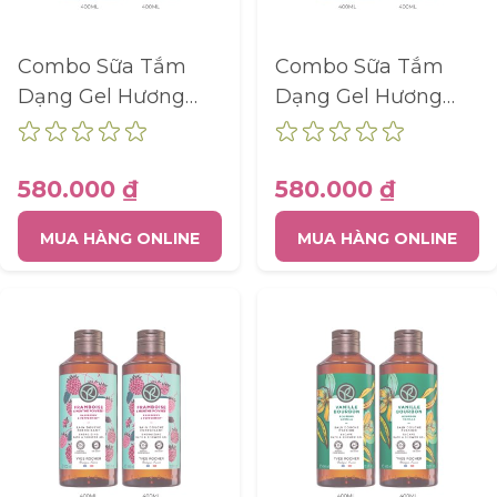
người dùng tùy chỉnh hơn có thể
được cung cấp theo thông tin thu
thập được.
Combo Sữa Tắm
Combo Sữa Tắm
Thông số sản phẩm
Dạng Gel Hương
Dạng Gel Hương
Dừa Và Hương Biển
Biển Và Hương Yến
Mạch
Phân tích
580.000 ₫
580.000 ₫
Một bộ cookie để thu thập thông tin
và báo cáo về số liệu thống kê sử
MUA HÀNG ONLINE
MUA HÀNG ONLINE
dụng trang web mà không nhận dạng
cá nhân từng khách truy cập vào
Google.
Thông số sản phẩm