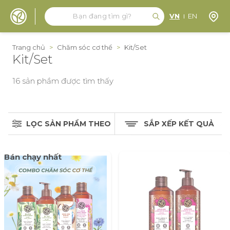
Tìm kiếm
Tìm kiếm
Định 
VN
EN
Đến nội dung
Trang chủ
>
Chăm sóc cơ thể
>
Kit/Set
Kit/Set
16
sản phầm được tìm thấy
LỌC SẢN PHẨM THEO
SẮP XẾP KẾT QUẢ
Bán chạy nhất