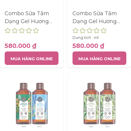
Combo Sữa Tắm
Combo Sữa Tắm
Dạng Gel Hương
Dạng Gel Hương
Biển
Hoa Hồng Và Hương
Biển
Dung tích :
ml
580.000 ₫
580.000 ₫
MUA HÀNG ONLINE
MUA HÀNG ONLINE