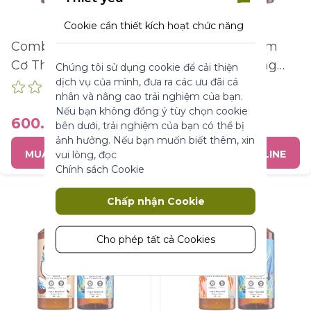
Cookie cần thiết kích hoạt chức năng
cốt lõi của trang web. Nếu không có
Combo Chăm Sóc
Combo Sữa Tắm
những cookie này, trang web không
Cơ Thể Hương Biển
Dạng Gel Hương
Chúng tôi sử dụng cookie để cải thiện
thể hoạt động bình thường. Chúng
dịch vụ của mình, đưa ra các ưu đãi cá
Hoa Hồng Argan
giúp làm cho một trang web có thể sử
nhân và nâng cao trải nghiệm của bạn.
dụng được bằng cách kích hoạt chức
Dung tích :
ml
Nếu bạn không đồng ý tùy chọn cookie
năng cơ bản.
600.000 ₫
580.000 ₫
bên dưới, trải nghiệm của bạn có thể bị
Thông số sản phẩm
ảnh hưởng. Nếu bạn muốn biết thêm, xin
MUA HÀNG ONLINE
MUA HÀNG ONLINE
vui lòng, đọc
Chính sách Cookie
Marketing
Chấp nhận Cookie
Cookie tiếp thị được sử dụng để theo
dõi và thu thập các hành động của
khách truy cập trên trang web. Cookie
Cho phép tất cả Cookies
lưu trữ dữ liệu người dùng và thông tin
hành vi, cho phép các dịch vụ quảng
cáo nhắm mục tiêu đến nhiều nhóm
đối tượng hơn. Ngoài ra, trải nghiệm