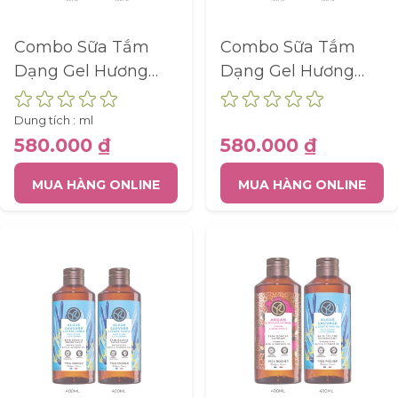
Combo Sữa Tắm
Combo Sữa Tắm
Dạng Gel Hương
Dạng Gel Hương
Mâm Xôi Đỏ Và Bạc
Vanilla
Hà
Dung tích :
ml
580.000 ₫
580.000 ₫
MUA HÀNG ONLINE
MUA HÀNG ONLINE