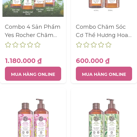
Combo 4 Sản Phẩm
Combo Chăm Sóc
Yes Rocher Chăm
Cơ Thể Hương Hoa
Sóc Cơ Thể Mùi
Hồng Argan
Hương Thiên Nhiên,
Không Sulfate
1.180.000 ₫
600.000 ₫
MUA HÀNG ONLINE
MUA HÀNG ONLINE