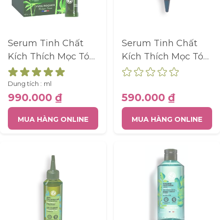
Serum Tinh Chất
Serum Tinh Chất
Kích Thích Mọc Tóc
Kích Thích Mọc Tóc
Anti-Hair Loss With
Anti-Hair Loss
White Lupin
Strength With
Dung tích :
ml
Intensive Treatment
Ginseng Scalp
990.000 ₫
590.000 ₫
16 Days 4X15Ml
Booster Serum
MUA HÀNG ONLINE
MUA HÀNG ONLINE
Tube 75Ml