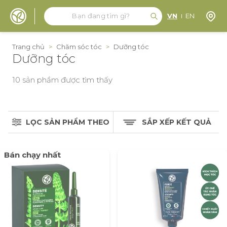
Tìm kiếm
Tìm kiếm
Định 
VN
EN
Đến nội dung
Trang chủ
>
Chăm sóc tóc
>
Dưỡng tóc
Dưỡng tóc
10
sản phầm được tìm thấy
LỌC SẢN PHẨM THEO
SẮP XẾP KẾT QUẢ
Bán chạy nhất