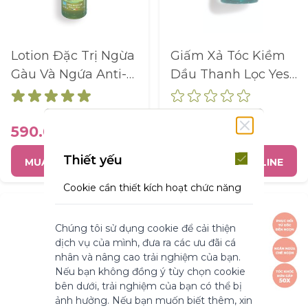
Lotion Đặc Trị Ngừa
Giấm Xả Tóc Kiềm
Gàu Và Ngứa Anti-
Dầu Thanh Lọc Yes
Dandruff Scalp
Rocher Chiết Xuất
Treatment Lotion
Hoa Chùm Ngây
150Ml
Refresh Vinegar
590.000 ₫
590.000 ₫
With Moringa
Thiết yếu
MUA HÀNG ONLINE
MUA HÀNG ONLINE
Rinsing Lotion
400ML
Cookie cần thiết kích hoạt chức năng
cốt lõi của trang web. Nếu không có
những cookie này, trang web không
Chúng tôi sử dụng cookie để cải thiện
thể hoạt động bình thường. Chúng
dịch vụ của mình, đưa ra các ưu đãi cá
giúp làm cho một trang web có thể sử
nhân và nâng cao trải nghiệm của bạn.
dụng được bằng cách kích hoạt chức
Nếu bạn không đồng ý tùy chọn cookie
năng cơ bản.
bên dưới, trải nghiệm của bạn có thể bị
Thông số sản phẩm
ảnh hưởng. Nếu bạn muốn biết thêm, xin