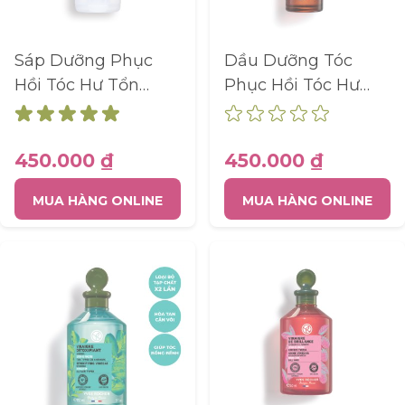
dụng trang web mà không nhận dạng
cá nhân từng khách truy cập vào
Google.
Sáp Dưỡng Phục
Dầu Dưỡng Tóc
Thông số sản phẩm
Hồi Tóc Hư Tổn
Phục Hồi Tóc Hư
Repair Botanical
Tổn Repair
Balm With Organic
Botanical Oil 100Ml
Jojoba Oil Tube
450.000 ₫
450.000 ₫
150Ml
MUA HÀNG ONLINE
MUA HÀNG ONLINE