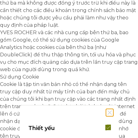
thứ ba mà không được đồng ý trước trừ khi điều này là
cần thiết cho các điều khoản trong chính sách bảo mật
hoặc chúng tôi được yêu cầu phải làm như vậy theo
quy định của pháp luật.
YVES ROCHER và các nhà cung cấp bên thứ ba, bao
gồm Google, có thể sử dụng cookies của Google
Analytics hoặc cookies của bên thứ ba (như
DoubleClick) để thu thập thông tin, tối ưu hóa và phục
vụ cho mục đích quảng cáo dựa trên lần truy cập trang
web của người dùng trong quá khứ.
Sử dụng Cookie
Cookie là tập tin văn bản nhỏ có thể nhận dạng tên
truy cập duy nhất từ máy tính của bạn đến máy chủ
của chúng tôi khi bạn truy cập vào các trang nhất định
trên trang web và sẽ được lưu bởi trình duyệt internet
lên ổ cứng máy tính của bạn. Cookie được dùng để
nhận dạng địa chỉ IP, lưu lại thời gian. Chúng tôi dùng
Thiết yếu
cookie để tiện cho bạn vào trang web (ví dụ: ghi nhớ
tên truy cập khi bạn muốn vào thay đổi lại giỏ mua