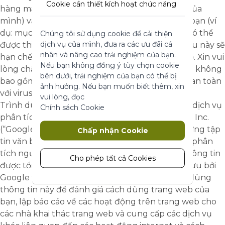
Cookie cần thiết kích hoạt chức năng
hàng mà không cần phải nhập lại địa chỉ email của
cốt lõi của trang web. Nếu không có
mình) và không đòi hỏi bất kỳ thông tin nào về bạn (ví
những cookie này, trang web không
dụ: mục tiêu quảng cáo). Trình duyệt của bạn có thể
Chúng tôi sử dụng cookie để cải thiện
thể hoạt động bình thường. Chúng
dịch vụ của mình, đưa ra các ưu đãi cá
được thiết lập không sử dụng cookie nhưng điều này sẽ
giúp làm cho một trang web có thể sử
nhân và nâng cao trải nghiệm của bạn.
dụng được bằng cách kích hoạt chức
hạn chế quyền sử dụng của bạn trên trang web. Xin vui
Nếu bạn không đồng ý tùy chọn cookie
năng cơ bản.
lòng chấp nhận cam kết của chúng tôi là cookie không
bên dưới, trải nghiệm của bạn có thể bị
bao gồm bất cứ chi tiết cá nhân riêng tư nào và an toàn
Thông số sản phẩm
ảnh hưởng. Nếu bạn muốn biết thêm, xin
với virus.
vui lòng, đọc
Trình duyệt này sử dụng Google Analytics, một dịch vụ
Chính sách Cookie
Marketing
phân tích trang web được cung cấp bởi Google, Inc.
(“Google”). Google Analytics dùng cookie, là những tập
Chấp nhận Cookie
Cookie tiếp thị được sử dụng để theo
tin văn bản đặt trong máy tính để giúp website phân
dõi và thu thập các hành động của
tích người dùng vào trang web như thế nào. Thông tin
khách truy cập trên trang web. Cookie
Cho phép tất cả Cookies
được tổng hợp từ cookie sẽ được truyền tới và lưu bởi
lưu trữ dữ liệu người dùng và thông tin
Google trên các máy chủ tại Hoa Kỳ. Google sẽ dùng
hành vi, cho phép các dịch vụ quảng
cáo nhắm mục tiêu đến nhiều nhóm
thông tin này để đánh giá cách dùng trang web của
đối tượng hơn. Ngoài ra, trải nghiệm
bạn, lập báo cáo về các hoạt động trên trang web cho
người dùng tùy chỉnh hơn có thể
các nhà khai thác trang web và cung cấp các dịch vụ
được cung cấp theo thông tin thu