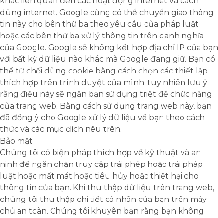
khác liên quan đến các hoạt động internet và cách
thập được.
dùng internet. Google cũng có thể chuyển giao thông
tin này cho bên thứ ba theo yêu cầu của pháp luật
Thông số sản phẩm
hoặc các bên thứ ba xử lý thông tin trên danh nghĩa
của Google. Google sẽ không kết hợp địa chỉ IP của bạn
Phân tích
với bất kỳ dữ liệu nào khác mà Google đang giữ. Bạn có
thể từ chối dùng cookie bằng cách chọn các thiết lập
Một bộ cookie để thu thập thông tin
thích hợp trên trình duyệt của mình, tuy nhiên lưu ý
và báo cáo về số liệu thống kê sử
rằng điều này sẽ ngăn bạn sử dụng triệt để chức năng
dụng trang web mà không nhận dạng
cá nhân từng khách truy cập vào
của trang web. Bằng cách sử dụng trang web này, bạn
Google.
đã đồng ý cho Google xử lý dữ liệu về bạn theo cách
thức và các mục đích nêu trên.
Thông số sản phẩm
Bảo mật
Chúng tôi có biện pháp thích hợp về kỹ thuật và an
ninh để ngăn chặn truy cập trái phép hoặc trái pháp
luật hoặc mất mát hoặc tiêu hủy hoặc thiệt hại cho
thông tin của bạn. Khi thu thập dữ liệu trên trang web,
chúng tôi thu thập chi tiết cá nhân của bạn trên máy
chủ an toàn. Chúng tôi khuyên bạn rằng bạn không