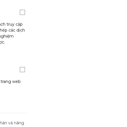
ách truy cập
phép các dịch
 nghiệm
ợc.
g trang web
 nhân và nâng