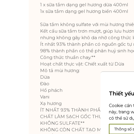
1 x sữa tắm dạng gel hương dừa 400ml
1x sữa tắm dạng gel hương biển 400ml
Sữa tắm không sulfate với mùi hương thiê
Kết cấu sữa tắm trơn mượt, giúp lưu hương
nhưng không gây khô da nhờ công thức k
Ít nhất 93% thành phần có nguồn gốc tự 
98% thành phần có thể phân huỷ sinh họ
Công thức thuần chay.**
Hoạt chất thực vật: Chiết xuất từ Dừa
Mô tả mùi hương:
Dừa
Đào
Hổ phách
Thiết yế
Vani
Xạ hương
Cookie cần 
ÍT NHẤT 93% THÀNH PHẦN TỰ NHIÊN*
này, trang 
CHẤT LÀM SẠCH GỐC THỰC VẬT
có thể sử d
KHÔNG SULFATE**
Thông số 
KHÔNG CÒN CHẤT TẠO MÀU SO VỚI D