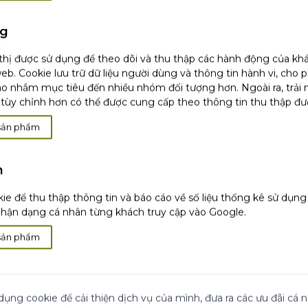
SINH HỌC*"
ng
khô*
 thị được sử dụng để theo dõi và thu thập các hành động của kh
sạch nhẹ nhàng*
eb. Cookie lưu trữ dữ liệu người dùng và thông tin hành vi, cho 
 được giữ nguyên*
o nhắm mục tiêu đến nhiều nhóm đối tượng hơn. Ngoài ra, trải
tùy chỉnh hơn có thể được cung cấp theo thông tin thu thập đư
 phẩm*
 bọt tốt*
sản phẩm
cảm thấy sản phẩm hiệu
h
g trong 21 ngày. Kết
ie để thu thập thông tin và báo cáo về số liệu thống kê sử dụn
 phenoxyethanol
ận dạng cá nhân từng khách truy cập vào Google.
c
sản phẩm
t
dụng cookie để cải thiện dịch vụ của mình, đưa ra các ưu đãi cá