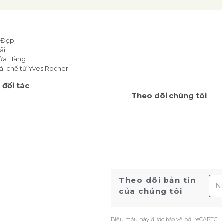
 Đẹp
ãi
Cửa Hàng
ái chế từ Yves Rocher
 đối tác
Theo dõi chúng tôi
Địa
Theo dõi bản tin
của chúng tôi
Biểu mẫu này được bảo vệ bởi reCAPTCH