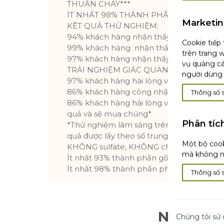
THUẦN CHAY***
ÍT NHẤT 98% THÀNH PHẦN PHÂN HUỶ 
Marketi
KÊT QUẢ THỬ NGHIỆM:
94% khách hàng nhận thấy da không bị 
Cookie tiếp
99% khách hàng nhận thấy da được làm 
trên trang w
97% khách hàng nhận thấy độ pH trên da
vụ quảng cá
TRẢI NGHIỆM GIÁC QUAN TUYỆT ĐỈNH
người dùng 
97% khách hàng hài lòng với kết cấu sản
86% khách hàng công nhận sản phẩm tạo
Thông số 
86% khách hàng hài lòng với sản phẩm, 
quả và sẽ mua chúng*
Phân tíc
*Thử nghiệm lâm sàng trên 329 khách hàn
quả được lấy theo số trung bình.
Một bộ cook
KHÔNG sulfate, KHÔNG chất tạo màu và
mà không nh
Ít nhất 93% thành phần gốc tự nhiên
Ít nhất 98% thành phần phân huỷ sinh họ
Thông số 
Nhận Xé
Chúng tôi sử 