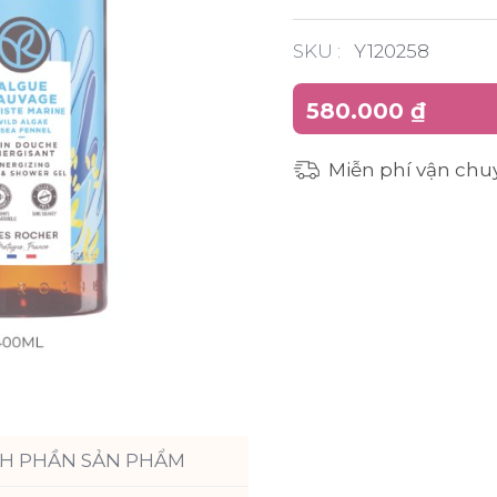
SKU :
Y120258
580.000 ₫
Miễn phí vận chu
H PHẦN SẢN PHẨM