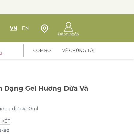
Định vị cửa hàng
VN
EN
Đăng nhập
COMBO
VỀ CHÚNG TÔI
AL
 Dạng Gel Hương Dừa Và
hương dừa 400ml
 XÉT
9-30