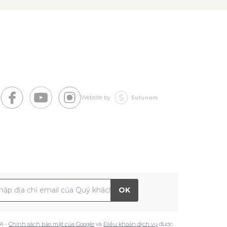
Website by
 chỉ Email
OK
A -
Chính sách bảo mật của Google
và
Điều khoản dịch vụ
được