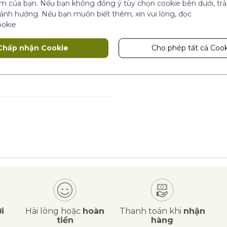
ệm của bạn. Nếu bạn không đồng ý tùy chọn cookie bên dưới, tr
t
 ảnh hưởng. Nếu bạn muốn biết thêm, xin vui lòng, đọc
ookie
Chấp nhận Cookie
Cho phép tất cả Cook
ỦA BẠN
i
Hài lòng hoặc
hoàn
Thanh toán khi
nhận
tiền
hàng