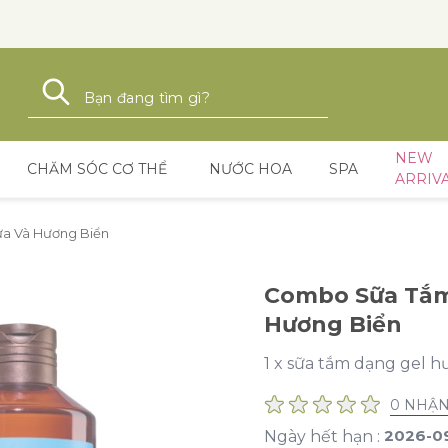
Tìm kiếm
Tìm kiếm
NEW
CHĂM SÓC CƠ THỂ
NƯỚC HOA
SPA
ARRIV
a Và Hương Biển
Combo Sữa Tắm
Hương Biển
1 x sữa tắm dạng gel 
0 NHẬN
2026-0
Ngày hết hạn :