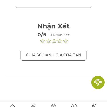
hành vi, cho phép các dịch vụ quảng
cáo nhắm mục tiêu đến nhiều nhóm
đối tượng hơn. Ngoài ra, trải nghiệm
người dùng tùy chỉnh hơn có thể
Nhận Xét
được cung cấp theo thông tin thu
thập được.
0/5
. 0 Nhận Xét
Thông số sản phẩm
Phân tích
CHIA SẺ ĐÁNH GIÁ CỦA BẠN
Một bộ cookie để thu thập thông tin
và báo cáo về số liệu thống kê sử
dụng trang web mà không nhận dạng
cá nhân từng khách truy cập vào
Google.
Thông số sản phẩm