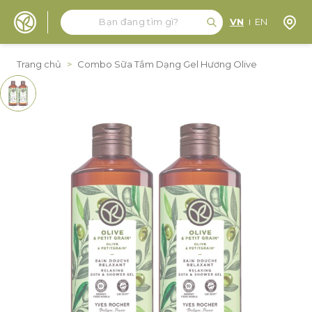
Tìm kiếm
Tìm kiếm
Định 
VN
EN
Đến nội dung
Trang chủ
>
Combo Sữa Tắm Dạng Gel Hương Olive