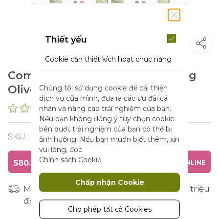
Thiết yếu
Cookie cần thiết kích hoạt chức năng
cốt lõi của trang web. Nếu không có
Combo Sữa Tắm Dạng Gel Hương
những cookie này, trang web không
Olive
Chúng tôi sử dụng cookie để cải thiện
thể hoạt động bình thường. Chúng
dịch vụ của mình, đưa ra các ưu đãi cá
giúp làm cho một trang web có thể sử
nhân và nâng cao trải nghiệm của bạn.
0 NHẬN XÉT
dụng được bằng cách kích hoạt chức
Nếu bạn không đồng ý tùy chọn cookie
năng cơ bản.
bên dưới, trải nghiệm của bạn có thể bị
SKU :
Y120261
Thông số sản phẩm
ảnh hưởng. Nếu bạn muốn biết thêm, xin
vui lòng, đọc
Chính sách Cookie
580.000 ₫
MUA HÀNG ONLINE
Marketing
Chấp nhận Cookie
Cookie tiếp thị được sử dụng để theo
Miễn phí vận chuyển cho đơn hàng từ 1 triệu
dõi và thu thập các hành động của
đồng
khách truy cập trên trang web. Cookie
Cho phép tất cả Cookies
lưu trữ dữ liệu người dùng và thông tin