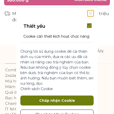
580.000 ₫
Miễn phí vận chuyển cho đơn hàng từ 1 triệu
đồng
Thiết yếu
Cookie cần thiết kích hoạt chức năng
cốt lõi của trang web. Nếu không có
những cookie này, trang web không
THÀNH PHẦN SẢN
Chúng tôi sử dụng cookie để cải thiện
thể hoạt động bình thường. Chúng
MÔ TẢ
dịch vụ của mình, đưa ra các ưu đãi cá
PHẨM
giúp làm cho một trang web có thể sử
nhân và nâng cao trải nghiệm của bạn.
dụng được bằng cách kích hoạt chức
Nếu bạn không đồng ý tùy chọn cookie
năng cơ bản.
Combo bao gồm:
bên dưới, trải nghiệm của bạn có thể bị
2xsữa tắm dạng gel hương mâm xôi đỏ 400ml
Thông số sản phẩm
ảnh hưởng. Nếu bạn muốn biết thêm, xin
Mùi hương:
vui lòng, đọc
Mâm xôi đỏ
Chính sách Cookie
Quả đỏ
Marketing
Bạc hà
Chấp nhận Cookie
Chanh
Cookie tiếp thị được sử dụng để theo
dõi và thu thập các hành động của
ÍT NHẤT 93% THÀNH PHẦN TỰ NHIÊN*