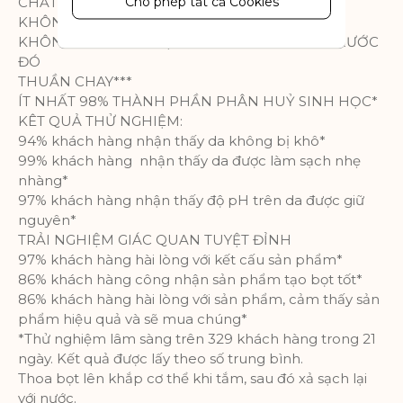
khách truy cập trên trang web. Cookie
Cho phép tất cả Cookies
CHẤT LÀM SẠCH GỐC THỰC VẬT
lưu trữ dữ liệu người dùng và thông tin
KHÔNG SULFATE**
hành vi, cho phép các dịch vụ quảng
KHÔNG CÒN CHẤT TẠO MÀU SO VỚI DÒNG TRƯỚC
cáo nhắm mục tiêu đến nhiều nhóm
ĐÓ
đối tượng hơn. Ngoài ra, trải nghiệm
THUẦN CHAY***
người dùng tùy chỉnh hơn có thể
ÍT NHẤT 98% THÀNH PHẦN PHÂN HUỶ SINH HỌC*
được cung cấp theo thông tin thu
KÊT QUẢ THỬ NGHIỆM:
thập được.
94% khách hàng nhận thấy da không bị khô*
99% khách hàng nhận thấy da được làm sạch nhẹ
Thông số sản phẩm
nhàng*
97% khách hàng nhận thấy độ pH trên da được giữ
nguyên*
Phân tích
TRẢI NGHIỆM GIÁC QUAN TUYỆT ĐỈNH
Một bộ cookie để thu thập thông tin
97% khách hàng hài lòng với kết cấu sản phẩm*
và báo cáo về số liệu thống kê sử
86% khách hàng công nhận sản phẩm tạo bọt tốt*
dụng trang web mà không nhận dạng
86% khách hàng hài lòng với sản phẩm, cảm thấy sản
cá nhân từng khách truy cập vào
phẩm hiệu quả và sẽ mua chúng*
Google.
*Thử nghiệm lâm sàng trên 329 khách hàng trong 21
ngày. Kết quả được lấy theo số trung bình.
Thông số sản phẩm
Thoa bọt lên khắp cơ thể khi tắm, sau đó xả sạch lại
với nước.