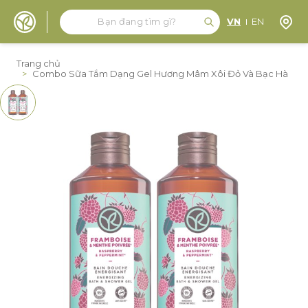
Tìm kiếm
Tìm kiếm
Định 
VN
EN
Đến nội dung
Trang chủ
>
Combo Sữa Tắm Dạng Gel Hương Mâm Xôi Đỏ Và Bạc Hà