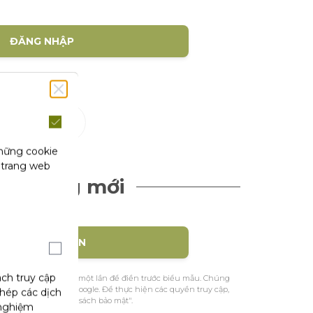
ĐĂNG NHẬP
(1)
hội
những cookie
 trang web
ch hàng mới
TẠO TÀI KHOẢN
ách truy cập
ệu nhận dạng của bạn một lần để điền trước biểu mẫu. Chúng
ác từ Facebook hoặc Google. Để thực hiện các quyền truy cập,
phép các dịch
m khảo trang "Chính sách bảo mật".
 nghiệm