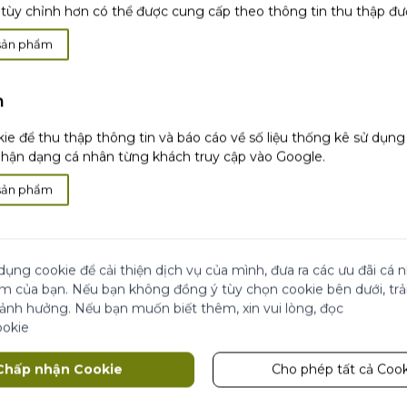
tùy chỉnh hơn có thể được cung cấp theo thông tin thu thập đư
sản phẩm
h
i
Hài lòng hoặc
hoàn
Thanh toán khi
nhận
ie để thu thập thông tin và báo cáo về số liệu thống kê sử dụn
tiền
hàng
ận dạng cá nhân từng khách truy cập vào Google.
sản phẩm
 Đẹp
ãi
Cửa Hàng
dụng cookie để cải thiện dịch vụ của mình, đưa ra các ưu đãi cá
ái chế từ Yves Rocher
ệm của bạn. Nếu bạn không đồng ý tùy chọn cookie bên dưới, tr
 ảnh hưởng. Nếu bạn muốn biết thêm, xin vui lòng, đọc
 đối tác
ookie
Theo dõi chúng tôi
Chấp nhận Cookie
Cho phép tất cả Cook