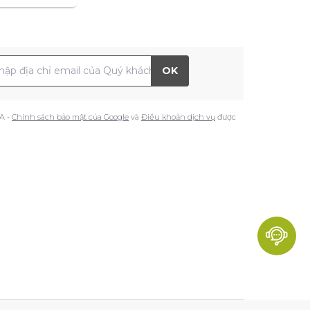
 chỉ Email
OK
A -
Chính sách bảo mật của Google
và
Điều khoản dịch vụ
được