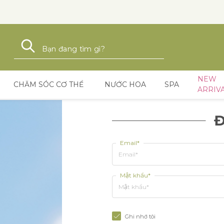
Tìm kiếm
Tìm kiếm
NEW
CHĂM SÓC CƠ THỂ
NƯỚC HOA
SPA
ARRIV
Đ
Email*
Mật khẩu*
Ghi nhớ tôi