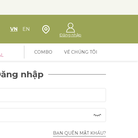
Định vị cửa hàng
VN
EN
Đăng nhập
COMBO
VỀ CHÚNG TÔI
AL
ăng nhập
BẠN QUÊN MẬT KHẨU?