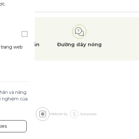
ợc.
Ưu đãi
hấp dẫn
Đường dây nóng
g trang web
 nhân và nâng
ải nghiệm của
Website by
ies