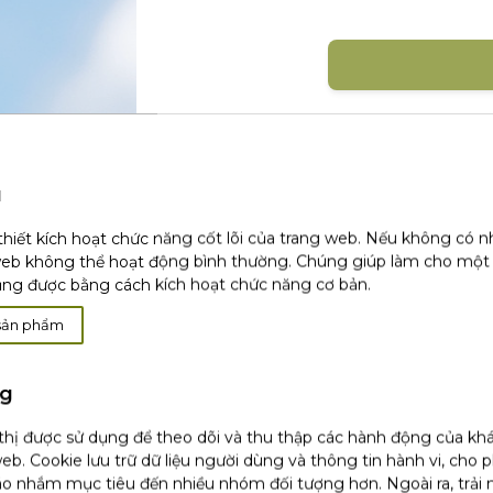
Đăng nhập với mạng xã 
u
thiết kích hoạt chức năng cốt lõi của trang web. Nếu không có 
web không thể hoạt động bình thường. Chúng giúp làm cho một
ụng được bằng cách kích hoạt chức năng cơ bản.
Khá
sản phẩm
ng
 thị được sử dụng để theo dõi và thu thập các hành động của kh
(1)
Chúng tôi chỉ sử dụng email hoặc dữ li
tôi không thu thập bất kỳ dữ liệu nào kh
eb. Cookie lưu trữ dữ liệu người dùng và thông tin hành vi, cho 
chỉnh sửa hoặc xóa của bạn, vui lòng tha
o nhắm mục tiêu đến nhiều nhóm đối tượng hơn. Ngoài ra, trải