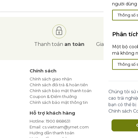
người dùng 
Thông số 
Phân tíc
Thanh toán
an toàn
Giao hàng
tận nơ
Một bộ cook
mà không nh
Thông số 
Chính sách
Tin Tức
Chính sách giao nhận
Blog Làm
Chính sách đổi trả & hoàn tiền
Khuyến m
Chính sách bảo mật thanh toán
Địa Chỉ 
Chúng tôi sử 
Coupon & Điểm thưởng
Cam kết t
cao trải nghi
Chính sách bảo mật thông tin
bạn có thể bị
Đăng ký
Chính sách C
Hỗ trợ khách hàng
Hotline: 1900 868631
Email: cs.vietnam@yrnet.com
Hướng dẫn thanh toán