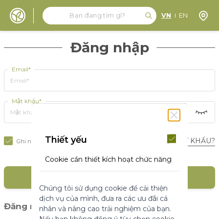
Tìm kiếm
Tìm kiếm
Định 
VN
EN
Đến nội dung
Đăng nhập
Email*
Mật khẩu*
Thiết yếu
BẠN QUÊN MẬT KHẨU?
Ghi nhớ tôi
Cookie cần thiết kích hoạt chức năng
cốt lõi của trang web. Nếu không có
ĐĂNG NHẬP
những cookie này, trang web không
Chúng tôi sử dụng cookie để cải thiện
thể hoạt động bình thường. Chúng
dịch vụ của mình, đưa ra các ưu đãi cá
giúp làm cho một trang web có thể sử
(1)
Đăng nhập với mạng xã hội
nhân và nâng cao trải nghiệm của bạn.
dụng được bằng cách kích hoạt chức
Nếu bạn không đồng ý tùy chọn cookie