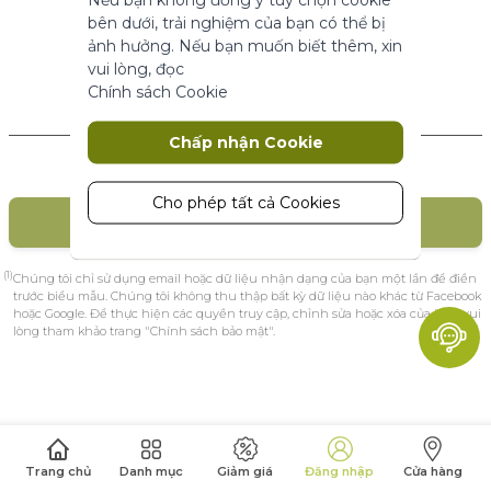
năng cơ bản.
bên dưới, trải nghiệm của bạn có thể bị
Thông số sản phẩm
ảnh hưởng. Nếu bạn muốn biết thêm, xin
vui lòng, đọc
Chính sách Cookie
Marketing
Khách hàng mới
Chấp nhận Cookie
Cookie tiếp thị được sử dụng để theo
dõi và thu thập các hành động của
khách truy cập trên trang web. Cookie
Cho phép tất cả Cookies
TẠO TÀI KHOẢN
lưu trữ dữ liệu người dùng và thông tin
hành vi, cho phép các dịch vụ quảng
cáo nhắm mục tiêu đến nhiều nhóm
(1)
Chúng tôi chỉ sử dụng email hoặc dữ liệu nhận dạng của bạn một lần để điền
đối tượng hơn. Ngoài ra, trải nghiệm
trước biểu mẫu. Chúng tôi không thu thập bất kỳ dữ liệu nào khác từ Facebook
hoặc Google. Để thực hiện các quyền truy cập, chỉnh sửa hoặc xóa của bạn, vui
người dùng tùy chỉnh hơn có thể
lòng tham khảo trang "Chính sách bảo mật".
được cung cấp theo thông tin thu
thập được.
Thông số sản phẩm
Phân tích
Trang chủ
Danh mục
Giảm giá
Đăng nhập
Cửa hàng