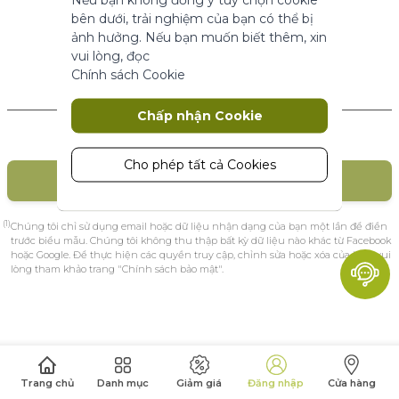
năng cơ bản.
bên dưới, trải nghiệm của bạn có thể bị
Thông số sản phẩm
ảnh hưởng. Nếu bạn muốn biết thêm, xin
vui lòng, đọc
Chính sách Cookie
Marketing
Khách hàng mới
Chấp nhận Cookie
Cookie tiếp thị được sử dụng để theo
dõi và thu thập các hành động của
khách truy cập trên trang web. Cookie
Cho phép tất cả Cookies
TẠO TÀI KHOẢN
lưu trữ dữ liệu người dùng và thông tin
hành vi, cho phép các dịch vụ quảng
cáo nhắm mục tiêu đến nhiều nhóm
(1)
Chúng tôi chỉ sử dụng email hoặc dữ liệu nhận dạng của bạn một lần để điền
đối tượng hơn. Ngoài ra, trải nghiệm
trước biểu mẫu. Chúng tôi không thu thập bất kỳ dữ liệu nào khác từ Facebook
hoặc Google. Để thực hiện các quyền truy cập, chỉnh sửa hoặc xóa của bạn, vui
người dùng tùy chỉnh hơn có thể
lòng tham khảo trang "Chính sách bảo mật".
được cung cấp theo thông tin thu
thập được.
Thông số sản phẩm
Phân tích
Trang chủ
Danh mục
Giảm giá
Đăng nhập
Cửa hàng