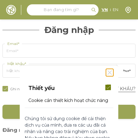
Tìm kiếm
Tìm kiếm
Định 
VN
EN
Đến nội dung
Đăng nhập
Email*
Mật khẩu*
Thiết yếu
BẠN QUÊN MẬT KHẨU?
Ghi nhớ tôi
Cookie cần thiết kích hoạt chức năng
cốt lõi của trang web. Nếu không có
ĐĂNG NHẬP
những cookie này, trang web không
Chúng tôi sử dụng cookie để cải thiện
thể hoạt động bình thường. Chúng
dịch vụ của mình, đưa ra các ưu đãi cá
giúp làm cho một trang web có thể sử
(1)
Đăng nhập với mạng xã hội
nhân và nâng cao trải nghiệm của bạn.
dụng được bằng cách kích hoạt chức
Nếu bạn không đồng ý tùy chọn cookie