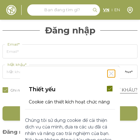
Tìm kiếm
Tìm kiếm
Định 
VN
EN
Đến nội dung
Đăng nhập
Email*
Mật khẩu*
Thiết yếu
BẠN QUÊN MẬT KHẨU?
Ghi nhớ tôi
Cookie cần thiết kích hoạt chức năng
cốt lõi của trang web. Nếu không có
ĐĂNG NHẬP
những cookie này, trang web không
Chúng tôi sử dụng cookie để cải thiện
thể hoạt động bình thường. Chúng
dịch vụ của mình, đưa ra các ưu đãi cá
giúp làm cho một trang web có thể sử
(1)
Đăng nhập với mạng xã hội
nhân và nâng cao trải nghiệm của bạn.
dụng được bằng cách kích hoạt chức
Nếu bạn không đồng ý tùy chọn cookie