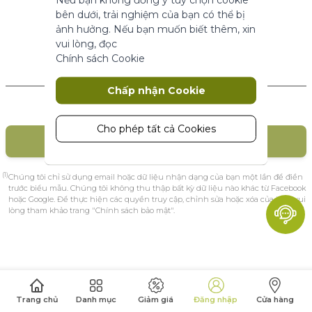
năng cơ bản.
bên dưới, trải nghiệm của bạn có thể bị
Thông số sản phẩm
ảnh hưởng. Nếu bạn muốn biết thêm, xin
vui lòng, đọc
Chính sách Cookie
Marketing
Khách hàng mới
Chấp nhận Cookie
Cookie tiếp thị được sử dụng để theo
dõi và thu thập các hành động của
khách truy cập trên trang web. Cookie
Cho phép tất cả Cookies
TẠO TÀI KHOẢN
lưu trữ dữ liệu người dùng và thông tin
hành vi, cho phép các dịch vụ quảng
cáo nhắm mục tiêu đến nhiều nhóm
(1)
Chúng tôi chỉ sử dụng email hoặc dữ liệu nhận dạng của bạn một lần để điền
đối tượng hơn. Ngoài ra, trải nghiệm
trước biểu mẫu. Chúng tôi không thu thập bất kỳ dữ liệu nào khác từ Facebook
hoặc Google. Để thực hiện các quyền truy cập, chỉnh sửa hoặc xóa của bạn, vui
người dùng tùy chỉnh hơn có thể
lòng tham khảo trang "Chính sách bảo mật".
được cung cấp theo thông tin thu
thập được.
Thông số sản phẩm
Phân tích
Trang chủ
Danh mục
Giảm giá
Đăng nhập
Cửa hàng