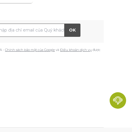
 chỉ Email
OK
A -
Chính sách bảo mật của Google
và
Điều khoản dịch vụ
được