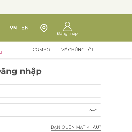
Định vị cửa hàng
VN
EN
Đăng nhập
COMBO
VỀ CHÚNG TÔI
AL
ăng nhập
BẠN QUÊN MẬT KHẨU?