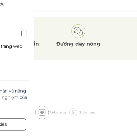
ợc.
Ưu đãi
hấp dẫn
Đường dây nóng
g trang web
 nhân và nâng
ải nghiệm của
Website by
ies