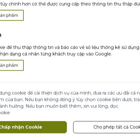
tùy chỉnh hơn có thể được cung cấp theo thông tin thu thập đư
sản phẩm
h
i
Hài lòng hoặc
hoàn
Thanh toán khi
nhận
ie để thu thập thông tin và báo cáo về số liệu thống kê sử dụn
tiền
hàng
ận dạng cá nhân từng khách truy cập vào Google.
sản phẩm
 Đẹp
ãi
Cửa Hàng
dụng cookie để cải thiện dịch vụ của mình, đưa ra các ưu đãi cá
ái chế từ Yves Rocher
ệm của bạn. Nếu bạn không đồng ý tùy chọn cookie bên dưới, tr
 ảnh hưởng. Nếu bạn muốn biết thêm, xin vui lòng, đọc
 đối tác
ookie
Theo dõi chúng tôi
Chấp nhận Cookie
Cho phép tất cả Cook