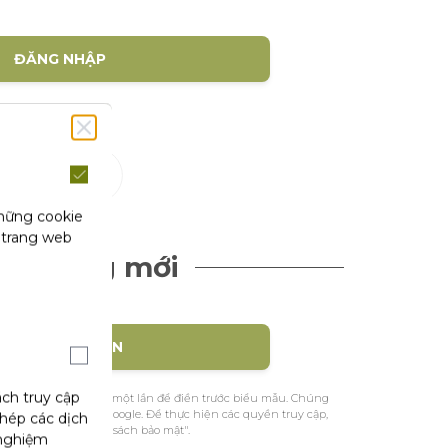
ĐĂNG NHẬP
(1)
hội
những cookie
 trang web
ch hàng mới
TẠO TÀI KHOẢN
ách truy cập
ệu nhận dạng của bạn một lần để điền trước biểu mẫu. Chúng
ác từ Facebook hoặc Google. Để thực hiện các quyền truy cập,
phép các dịch
m khảo trang "Chính sách bảo mật".
 nghiệm