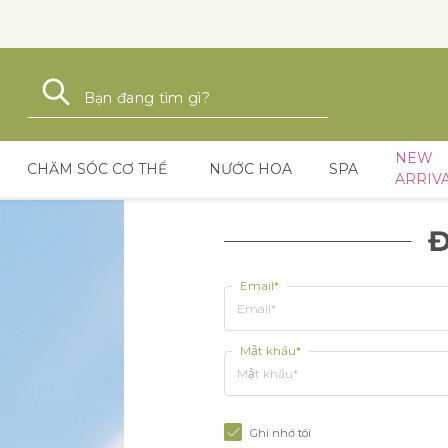
Tìm kiếm
Tìm kiếm
NEW
CHĂM SÓC CƠ THỂ
NƯỚC HOA
SPA
ARRIV
Đ
Email*
Mật khẩu*
Ghi nhớ tôi