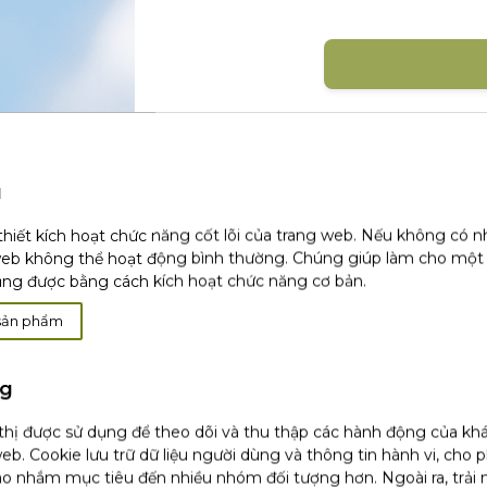
Đăng nhập với mạng xã 
u
thiết kích hoạt chức năng cốt lõi của trang web. Nếu không có 
web không thể hoạt động bình thường. Chúng giúp làm cho một
ụng được bằng cách kích hoạt chức năng cơ bản.
Khá
sản phẩm
ng
 thị được sử dụng để theo dõi và thu thập các hành động của kh
(1)
Chúng tôi chỉ sử dụng email hoặc dữ li
tôi không thu thập bất kỳ dữ liệu nào kh
eb. Cookie lưu trữ dữ liệu người dùng và thông tin hành vi, cho 
chỉnh sửa hoặc xóa của bạn, vui lòng tha
o nhắm mục tiêu đến nhiều nhóm đối tượng hơn. Ngoài ra, trải