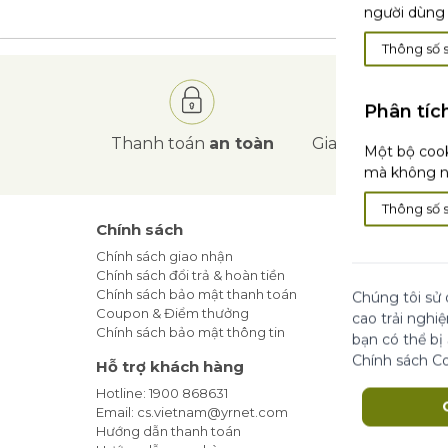
người dùng 
Thông số 
Phân tíc
Thanh toán
an toàn
Giao hàng
tận nơ
Một bộ cook
mà không nh
Thông số 
Chính sách
Tin Tức
Chính sách giao nhận
Blog Làm
Chính sách đổi trả & hoàn tiền
Khuyến m
Chính sách bảo mật thanh toán
Địa Chỉ 
Chúng tôi sử 
Coupon & Điểm thưởng
Cam kết t
cao trải nghi
Chính sách bảo mật thông tin
bạn có thể bị
Đăng ký
Chính sách C
Hỗ trợ khách hàng
Hotline: 1900 868631
Email: cs.vietnam@yrnet.com
Hướng dẫn thanh toán