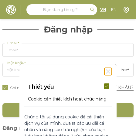
Tìm kiếm
Tìm kiếm
Định 
VN
EN
Đến nội dung
Đăng nhập
Email*
Mật khẩu*
Thiết yếu
BẠN QUÊN MẬT KHẨU?
Ghi nhớ tôi
Cookie cần thiết kích hoạt chức năng
cốt lõi của trang web. Nếu không có
ĐĂNG NHẬP
những cookie này, trang web không
Chúng tôi sử dụng cookie để cải thiện
thể hoạt động bình thường. Chúng
dịch vụ của mình, đưa ra các ưu đãi cá
giúp làm cho một trang web có thể sử
(1)
Đăng nhập với mạng xã hội
nhân và nâng cao trải nghiệm của bạn.
dụng được bằng cách kích hoạt chức
Nếu bạn không đồng ý tùy chọn cookie