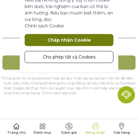
năng cơ bản.
bên dưới, trải nghiệm của bạn có thể bị
Thông số sản phẩm
ảnh hưởng. Nếu bạn muốn biết thêm, xin
vui lòng, đọc
Chính sách Cookie
Marketing
Khách hàng mới
Chấp nhận Cookie
Cookie tiếp thị được sử dụng để theo
dõi và thu thập các hành động của
khách truy cập trên trang web. Cookie
Cho phép tất cả Cookies
TẠO TÀI KHOẢN
lưu trữ dữ liệu người dùng và thông tin
hành vi, cho phép các dịch vụ quảng
cáo nhắm mục tiêu đến nhiều nhóm
(1)
Chúng tôi chỉ sử dụng email hoặc dữ liệu nhận dạng của bạn một lần để điền
đối tượng hơn. Ngoài ra, trải nghiệm
trước biểu mẫu. Chúng tôi không thu thập bất kỳ dữ liệu nào khác từ Facebook
hoặc Google. Để thực hiện các quyền truy cập, chỉnh sửa hoặc xóa của bạn, vui
người dùng tùy chỉnh hơn có thể
lòng tham khảo trang "Chính sách bảo mật".
được cung cấp theo thông tin thu
thập được.
Thông số sản phẩm
Phân tích
Trang chủ
Danh mục
Giảm giá
Đăng nhập
Cửa hàng