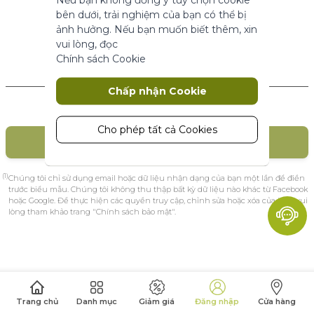
năng cơ bản.
bên dưới, trải nghiệm của bạn có thể bị
Thông số sản phẩm
ảnh hưởng. Nếu bạn muốn biết thêm, xin
vui lòng, đọc
Chính sách Cookie
Marketing
Khách hàng mới
Chấp nhận Cookie
Cookie tiếp thị được sử dụng để theo
dõi và thu thập các hành động của
khách truy cập trên trang web. Cookie
Cho phép tất cả Cookies
TẠO TÀI KHOẢN
lưu trữ dữ liệu người dùng và thông tin
hành vi, cho phép các dịch vụ quảng
cáo nhắm mục tiêu đến nhiều nhóm
(1)
Chúng tôi chỉ sử dụng email hoặc dữ liệu nhận dạng của bạn một lần để điền
đối tượng hơn. Ngoài ra, trải nghiệm
trước biểu mẫu. Chúng tôi không thu thập bất kỳ dữ liệu nào khác từ Facebook
hoặc Google. Để thực hiện các quyền truy cập, chỉnh sửa hoặc xóa của bạn, vui
người dùng tùy chỉnh hơn có thể
lòng tham khảo trang "Chính sách bảo mật".
được cung cấp theo thông tin thu
thập được.
Thông số sản phẩm
Phân tích
Trang chủ
Danh mục
Giảm giá
Đăng nhập
Cửa hàng