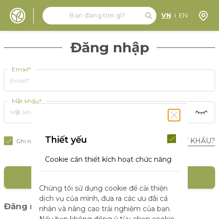
Tìm kiếm
Tìm kiếm
Định 
VN
EN
Đến nội dung
Đăng nhập
Email*
Mật khẩu*
Thiết yếu
BẠN QUÊN MẬT KHẨU?
Ghi nhớ tôi
Cookie cần thiết kích hoạt chức năng
cốt lõi của trang web. Nếu không có
ĐĂNG NHẬP
những cookie này, trang web không
Chúng tôi sử dụng cookie để cải thiện
thể hoạt động bình thường. Chúng
dịch vụ của mình, đưa ra các ưu đãi cá
giúp làm cho một trang web có thể sử
(1)
Đăng nhập với mạng xã hội
nhân và nâng cao trải nghiệm của bạn.
dụng được bằng cách kích hoạt chức
Nếu bạn không đồng ý tùy chọn cookie