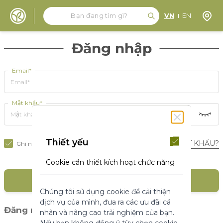
Tìm kiếm
Tìm kiếm
Định 
VN
EN
Đến nội dung
Đăng nhập
Email*
Mật khẩu*
Thiết yếu
BẠN QUÊN MẬT KHẨU?
Ghi nhớ tôi
Cookie cần thiết kích hoạt chức năng
cốt lõi của trang web. Nếu không có
ĐĂNG NHẬP
những cookie này, trang web không
Chúng tôi sử dụng cookie để cải thiện
thể hoạt động bình thường. Chúng
dịch vụ của mình, đưa ra các ưu đãi cá
giúp làm cho một trang web có thể sử
(1)
Đăng nhập với mạng xã hội
nhân và nâng cao trải nghiệm của bạn.
dụng được bằng cách kích hoạt chức
Nếu bạn không đồng ý tùy chọn cookie