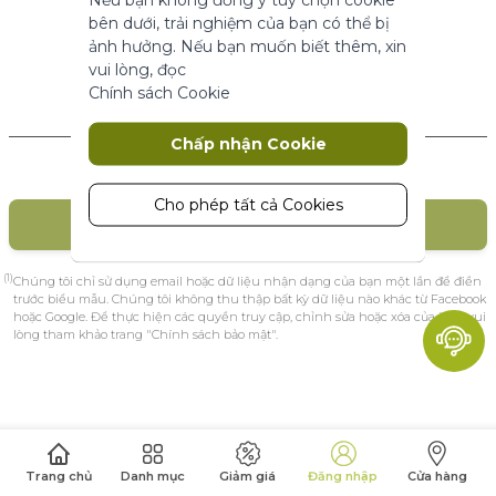
năng cơ bản.
bên dưới, trải nghiệm của bạn có thể bị
Thông số sản phẩm
ảnh hưởng. Nếu bạn muốn biết thêm, xin
vui lòng, đọc
Chính sách Cookie
Marketing
Khách hàng mới
Chấp nhận Cookie
Cookie tiếp thị được sử dụng để theo
dõi và thu thập các hành động của
khách truy cập trên trang web. Cookie
Cho phép tất cả Cookies
TẠO TÀI KHOẢN
lưu trữ dữ liệu người dùng và thông tin
hành vi, cho phép các dịch vụ quảng
cáo nhắm mục tiêu đến nhiều nhóm
(1)
Chúng tôi chỉ sử dụng email hoặc dữ liệu nhận dạng của bạn một lần để điền
đối tượng hơn. Ngoài ra, trải nghiệm
trước biểu mẫu. Chúng tôi không thu thập bất kỳ dữ liệu nào khác từ Facebook
hoặc Google. Để thực hiện các quyền truy cập, chỉnh sửa hoặc xóa của bạn, vui
người dùng tùy chỉnh hơn có thể
lòng tham khảo trang "Chính sách bảo mật".
được cung cấp theo thông tin thu
thập được.
Thông số sản phẩm
Phân tích
Trang chủ
Danh mục
Giảm giá
Đăng nhập
Cửa hàng