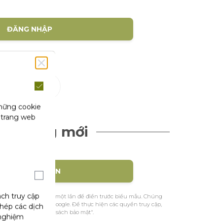
ĐĂNG NHẬP
(1)
hội
những cookie
 trang web
ch hàng mới
TẠO TÀI KHOẢN
ách truy cập
ệu nhận dạng của bạn một lần để điền trước biểu mẫu. Chúng
ác từ Facebook hoặc Google. Để thực hiện các quyền truy cập,
phép các dịch
m khảo trang "Chính sách bảo mật".
 nghiệm