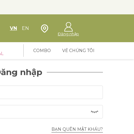
Định vị cửa hàng
VN
EN
Đăng nhập
COMBO
VỀ CHÚNG TÔI
AL
ăng nhập
BẠN QUÊN MẬT KHẨU?