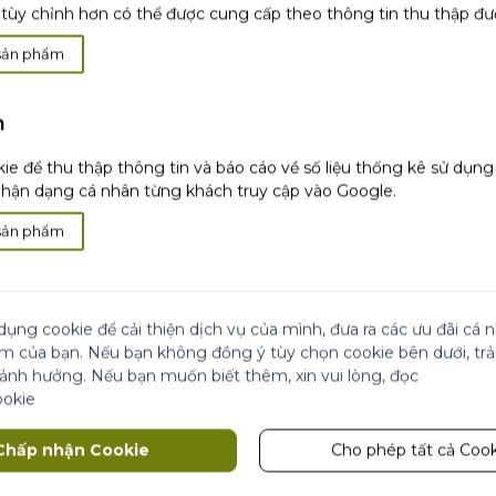
tùy chỉnh hơn có thể được cung cấp theo thông tin thu thập đư
sản phẩm
h
i
Hài lòng hoặc
hoàn
Thanh toán khi
nhận
ie để thu thập thông tin và báo cáo về số liệu thống kê sử dụn
tiền
hàng
ận dạng cá nhân từng khách truy cập vào Google.
sản phẩm
 Đẹp
ãi
Cửa Hàng
dụng cookie để cải thiện dịch vụ của mình, đưa ra các ưu đãi cá
ái chế từ Yves Rocher
ệm của bạn. Nếu bạn không đồng ý tùy chọn cookie bên dưới, tr
 ảnh hưởng. Nếu bạn muốn biết thêm, xin vui lòng, đọc
 đối tác
ookie
Theo dõi chúng tôi
Chấp nhận Cookie
Cho phép tất cả Cook