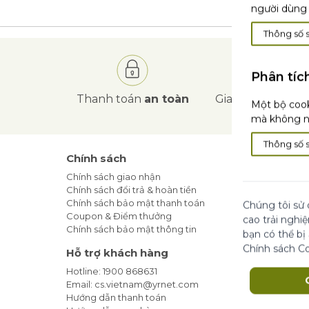
người dùng 
Thông số 
Phân tíc
Thanh toán
an toàn
Giao hàng
tận nơ
Một bộ cook
mà không nh
Thông số 
Chính sách
Tin Tức
Chính sách giao nhận
Blog Làm
Chính sách đổi trả & hoàn tiền
Khuyến m
Chính sách bảo mật thanh toán
Địa Chỉ 
Chúng tôi sử 
Coupon & Điểm thưởng
Cam kết t
cao trải nghi
Chính sách bảo mật thông tin
bạn có thể bị
Đăng ký
Chính sách C
Hỗ trợ khách hàng
Hotline: 1900 868631
Email: cs.vietnam@yrnet.com
Hướng dẫn thanh toán