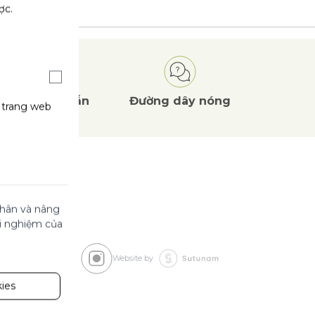
ợc.
Ưu đãi
hấp dẫn
Đường dây nóng
g trang web
 nhân và nâng
ải nghiệm của
Website by
ies