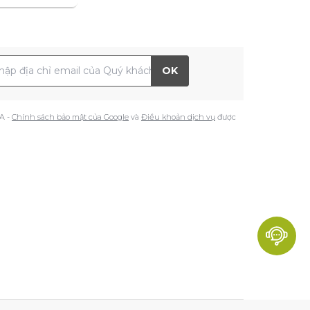
 chỉ Email
OK
A -
Chính sách bảo mật của Google
và
Điều khoản dịch vụ
được