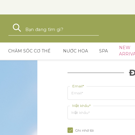
Tìm kiếm
Tìm kiếm
NEW
CHĂM SÓC CƠ THỂ
NƯỚC HOA
SPA
ARRIV
Đ
Email*
Mật khẩu*
Ghi nhớ tôi