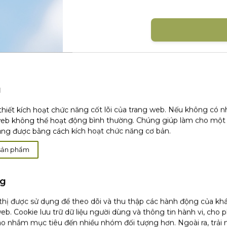
Đăng nhập với mạng xã 
u
thiết kích hoạt chức năng cốt lõi của trang web. Nếu không có 
web không thể hoạt động bình thường. Chúng giúp làm cho một
ụng được bằng cách kích hoạt chức năng cơ bản.
Khá
sản phẩm
ng
 thị được sử dụng để theo dõi và thu thập các hành động của kh
(1)
Chúng tôi chỉ sử dụng email hoặc dữ li
tôi không thu thập bất kỳ dữ liệu nào kh
eb. Cookie lưu trữ dữ liệu người dùng và thông tin hành vi, cho 
chỉnh sửa hoặc xóa của bạn, vui lòng tha
o nhắm mục tiêu đến nhiều nhóm đối tượng hơn. Ngoài ra, trải