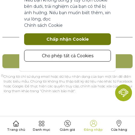
năng cơ bản.
bên dưới, trải nghiệm của bạn có thể bị
Thông số sản phẩm
ảnh hưởng. Nếu bạn muốn biết thêm, xin
vui lòng, đọc
Chính sách Cookie
Marketing
Khách hàng mới
Chấp nhận Cookie
Cookie tiếp thị được sử dụng để theo
dõi và thu thập các hành động của
khách truy cập trên trang web. Cookie
Cho phép tất cả Cookies
TẠO TÀI KHOẢN
lưu trữ dữ liệu người dùng và thông tin
hành vi, cho phép các dịch vụ quảng
cáo nhắm mục tiêu đến nhiều nhóm
(1)
Chúng tôi chỉ sử dụng email hoặc dữ liệu nhận dạng của bạn một lần để điền
đối tượng hơn. Ngoài ra, trải nghiệm
trước biểu mẫu. Chúng tôi không thu thập bất kỳ dữ liệu nào khác từ Facebook
hoặc Google. Để thực hiện các quyền truy cập, chỉnh sửa hoặc xóa của bạn, vui
người dùng tùy chỉnh hơn có thể
lòng tham khảo trang "Chính sách bảo mật".
được cung cấp theo thông tin thu
thập được.
Thông số sản phẩm
Phân tích
Trang chủ
Danh mục
Giảm giá
Đăng nhập
Cửa hàng