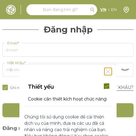
Tìm kiếm
Tìm kiếm
Định 
VN
EN
Đến nội dung
Đăng nhập
Email*
Mật khẩu*
Thiết yếu
BẠN QUÊN MẬT KHẨU?
Ghi nhớ tôi
Cookie cần thiết kích hoạt chức năng
cốt lõi của trang web. Nếu không có
ĐĂNG NHẬP
những cookie này, trang web không
Chúng tôi sử dụng cookie để cải thiện
thể hoạt động bình thường. Chúng
dịch vụ của mình, đưa ra các ưu đãi cá
giúp làm cho một trang web có thể sử
(1)
Đăng nhập với mạng xã hội
nhân và nâng cao trải nghiệm của bạn.
dụng được bằng cách kích hoạt chức
Nếu bạn không đồng ý tùy chọn cookie