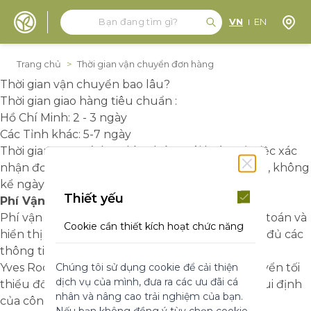
Tìm kiếm
Tìm kiếm
Định 
VN
EN
Đến nội dung
Trang chủ
>
Thời gian vận chuyển đơn hàng
Thời gian vận chuyển bao lâu?
Thời gian giao hàng tiêu chuẩn :
Hồ Chí Minh: 2 - 3 ngày
Các Tỉnh khác: 5-7 ngày
Thời gian được tính từ lúc chúng tôi hoàn tất việc xác
nhận đơn hàng với bạn đến khi nhận được hàng, không
kể ngày lễ hay thứ 7 và chủ nhật.
Thiết yếu
Phí Vận Chuyển
Phí vận chuyển sẽ được hệ thống tự động tính toán và
Cookie cần thiết kích hoạt chức năng
hiển thị trên đơn hàng sau khi bạn đã nhập đầy đủ các
cốt lõi của trang web. Nếu không có
thông tin cần thiết.
những cookie này, trang web không
Chúng tôi sử dụng cookie để cải thiện
Yves Rocher cung cấp cho bạn chi phí Vận Chuyển tối
thể hoạt động bình thường. Chúng
dịch vụ của mình, đưa ra các ưu đãi cá
giúp làm cho một trang web có thể sử
thiểu đối với từng đơn đặt hàng của bạn theo qui định
nhân và nâng cao trải nghiệm của bạn.
dụng được bằng cách kích hoạt chức
của công ty chuyển phát.
Nếu bạn không đồng ý tùy chọn cookie