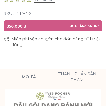
SKU :
Y119772
350.000 ₫
MUA HÀNG ONLINE
Miễn phí vận chuyển cho đơn hàng từ 1 triệu
đồng
THÀNH PHẦN SẢN
MÔ TẢ
PHẨM