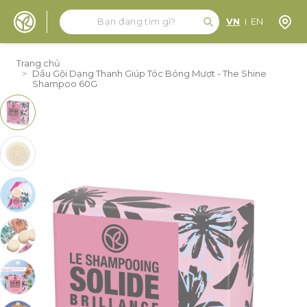
Tìm kiếm
Tìm kiếm
Định 
VN
EN
Đến nội dung
Trang chủ
>
Dầu Gội Dạng Thanh Giúp Tóc Bóng Mượt - The Shine
Shampoo 60G