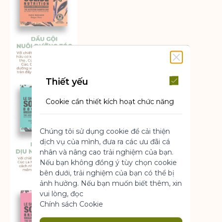
Thiết yếu
Cookie cần thiết kích hoạt chức năng
cốt lõi của trang web. Nếu không có
những cookie này, trang web không
Chúng tôi sử dụng cookie để cải thiện
thể hoạt động bình thường. Chúng
dịch vụ của mình, đưa ra các ưu đãi cá
giúp làm cho một trang web có thể sử
nhân và nâng cao trải nghiệm của bạn.
dụng được bằng cách kích hoạt chức
Nếu bạn không đồng ý tùy chọn cookie
năng cơ bản.
bên dưới, trải nghiệm của bạn có thể bị
Thông số sản phẩm
ảnh hưởng. Nếu bạn muốn biết thêm, xin
vui lòng, đọc
Chính sách Cookie
Marketing