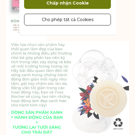
Chấp nhận Cookie
Cookie tiếp thị được sử dụng để theo
dõi và thu thập các hành động của
khách truy cập trên trang web. Cookie
Cho phép tất cả Cookies
lưu trữ dữ liệu người dùng và thông tin
hành vi, cho phép các dịch vụ quảng
cáo nhắm mục tiêu đến nhiều nhóm
đối tượng hơn. Ngoài ra, trải nghiệm
người dùng tùy chỉnh hơn có thể
được cung cấp theo thông tin thu
thập được.
Thông số sản phẩm
Phân tích
Một bộ cookie để thu thập thông tin
và báo cáo về số liệu thống kê sử
dụng trang web mà không nhận dạng
cá nhân từng khách truy cập vào
Google.