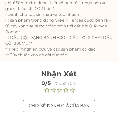
chịu! Sản phẩm được thiết kế bao bì ít nhựa hơn và
giảm thiểu khí CO2 hơn *
• Dành cho tóc xỉn màu và tóc nhuộm.
• 1 sản phẩm trong dòng Green Heroes được bán ra =
01 cây xanh sẽ được trồng trên trái đất bởi Quỹ Yves
Rocher
• 1 DẦU GỘI DẠNG BÁNH 60G = GẦN TỚI 2 CHAI DẦU
GỘI 300ML **
* Theo mnghiên cứu về các sản phẩm cô đặc
** Tùy thuộc vào độ dài của tóc
Nhận Xét
0/5
. 0 Nhận Xét
CHIA SẺ ĐÁNH GIÁ CỦA BẠN