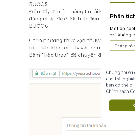
BƯỚC 5:
Điền đầy đủ các thông tin tài khoản như: ema
Phân tíc
đăng nhập để được tích điểm cho đơn hàng 
BƯỚC 6:
Một bộ cook
mà không nh
Chọn phương thức vận chuyển hàng mong m
Thông số 
trực tiếp kho công ty vận chuyển, và các đơ
Bấm "Tiếp theo" để chuyển đến trang than
Chúng tôi sử 
cao trải nghi
bạn có thể bị
Chính sách C