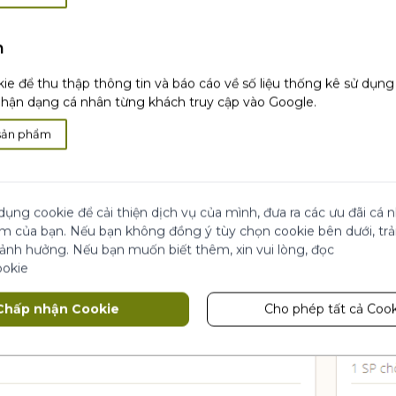
il, tên người nhận, số điện thoại, địa chỉ nhận hàng. Nế
h
nhé. Bạn cũng có thể tạo tài khoản sau khi thanh toán
ie để thu thập thông tin và báo cáo về số liệu thống kê sử dụn
ận dạng cá nhân từng khách truy cập vào Google.
uốn ứng với mức phí vận chuyển khách nhau. Với các 
sản phẩm
n hàng tỉnh sẽ do Viettel post vận chuyển.
h toán.
dụng cookie để cải thiện dịch vụ của mình, đưa ra các ưu đãi cá
ệm của bạn. Nếu bạn không đồng ý tùy chọn cookie bên dưới, tr
 ảnh hưởng. Nếu bạn muốn biết thêm, xin vui lòng, đọc
ookie
Chấp nhận Cookie
Cho phép tất cả Cook