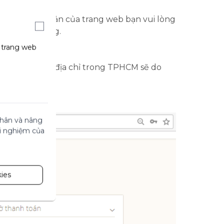
u đã có tài khoản của trang web bạn vui lòng
 xong đơn hàng.
g trang web
đơn hàng có địa chỉ trong TPHCM sẽ do
 nhân và nâng
ải nghiệm của
ies