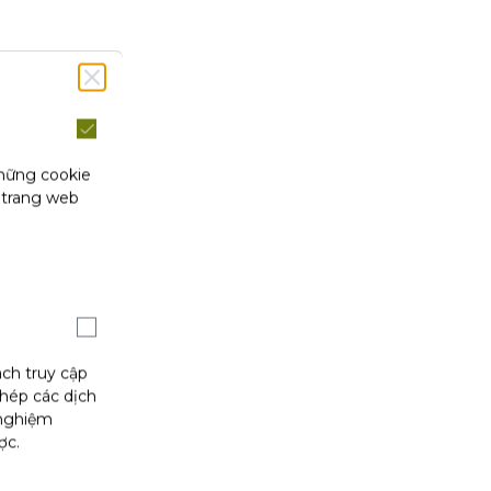
những cookie
 trang web
ách truy cập
phép các dịch
 nghiệm
ợc.