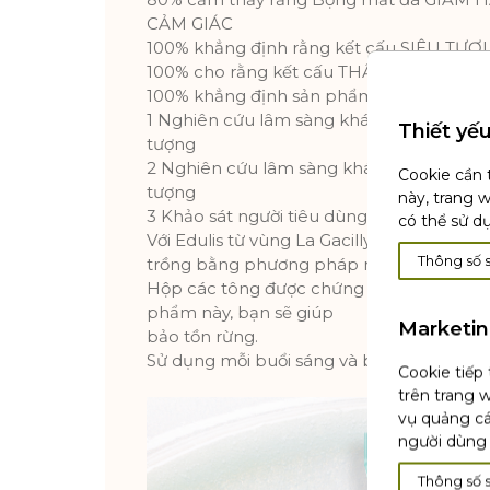
CẢM GIÁC
100% khẳng định rằng kết cấu SIÊU TƯƠ
100% cho rằng kết cấu THẤM DỄ DÀNG
100% khẳng định sản phẩm có TÁC DỤN
1 Nghiên cứu lâm sàng khách quan được t
Thiết yế
tượng
2 Nghiên cứu lâm sàng khách quan được t
Cookie cần 
tượng
này, trang 
3 Khảo sát người tiêu dùng được thực hiệ
có thể sử d
Với Edulis từ vùng La Gacilly được chứng
Thông số 
trồng bằng phương pháp nông nghiệp sin
Hộp các tông được chứng nhận FSC. Bằn
phẩm này, bạn sẽ giúp
Marketi
bảo tồn rừng.
Sử dụng mỗi buổi sáng và buổi tối trên v
Cookie tiếp
trên trang w
vụ quảng cá
người dùng 
Thông số 