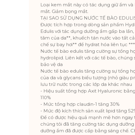
Loại kem mắt này có tác dụng giữ ẩm và
mắt. Giảm bọng mắt.
TẠI SAO SỬ DỤNG NƯỚC TẾ BÀO EDULI
Được tích hợp trong dòng sản phẩm Hydr
Edulis với tác dụng dưỡng ẩm gấp ba lần, 
tâm của da**, khuếch tán nước vào tất cả 
chế sự bay hơi** để hydrat hóa liên tục ***
Nước tế bào edulis tăng cường sự tổng hợ
hydrolipid. Liên kết với các tế bào, chúng
bảo vệ da
Nước tế bào edulis tăng cường sự tổng hợ
của da và glycans biểu tượng (nhỏ giàu pr
lưu trữ nước trong các lớp da khác nhau
- Hiệu suất tổng hợp Axit Hyaluronic bằn
110%
- Mức tổng hợp claudin-1 tăng 30%
- Mức độ kích thích sản xuất lipid tăng 5
Để có được hiệu quả mạnh mẽ hơn ngay từ
chúng tôi đã tăng cường tác dụng dưỡn
dưỡng ẩm đã được cấp bằng sáng chế. Ch