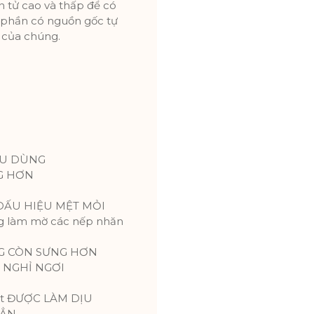
ân tử cao và thấp để có
h phần có nguồn gốc tự
 của chúng.
ÊU DÙNG
NG HƠN
 DẤU HIỆU MỆT MỎI
g làm mờ các nếp nhăn
ÔNG CÒN SƯNG HƠN
, NGHỈ NGƠI
I
ắt ĐƯỢC LÀM DỊU
HẲN