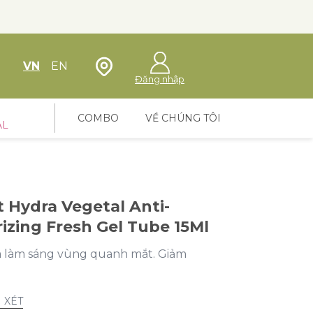
Định vị cửa hàng
VN
EN
Đăng nhập
COMBO
VỀ CHÚNG TÔI
AL
Hydra Vegetal Anti-
izing Fresh Gel Tube 15Ml
à làm sáng vùng quanh mắt. Giảm
 XÉT