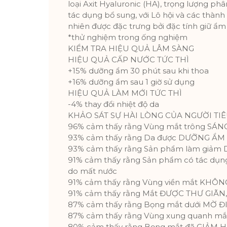
loại Axit Hyaluronic (HA), trọng lượng ph
tác dụng bổ sung, với Lô hội và các thàn
nhiên được đặc trưng bởi đặc tính giữ ẩm
*thử nghiệm trong ống nghiệm
KIỂM TRA HIỆU QUẢ LÂM SÀNG
HIỆU QUẢ CẤP NƯỚC TỨC THÌ
+15% dưỡng ẩm 30 phút sau khi thoa
+16% dưỡng ẩm sau 1 giờ sử dụng
HIỆU QUẢ LÀM MỚI TỨC THÌ
-4% thay đổi nhiệt độ da
KHẢO SÁT SỰ HÀI LÒNG CỦA NGƯỜI TI
96% cảm thấy rằng Vùng mắt trông SÁ
93% cảm thấy rằng Da được DƯỠNG ẨM
93% cảm thấy rằng Sản phẩm làm giảm
91% cảm thấy rằng Sản phẩm có tác dụn
do mất nước
91% cảm thấy rằng Vùng viền mắt KH
91% cảm thấy rằng Mắt ĐƯỢC THƯ GIÃN
87% cảm thấy rằng Bọng mắt dưới MỜ Đ
87% cảm thấy rằng Vùng xung quanh m
80% cảm thấy rằng Bọng mắt đã GIẢM 