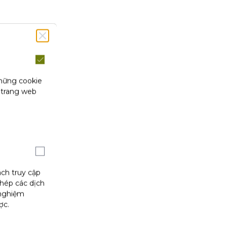
những cookie
 trang web
ách truy cập
phép các dịch
 nghiệm
ợc.