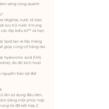
 làm sáng vùng quanh
S?
a Végétal, nước tế bào
sẽ lưu trữ nước ở trung
các lớp biểu bì** và hạn
.
p lipid tạo ra lớp màng
 sẽ giúp củng cố hàng rào
p hyaluronic acid (HA)
oline), do đó kích hoạt
g nguyên bào sợi đạt
2%
 lần sử dụng đầu tiên,
g ẩm bằng một phức hợp
úng tôi đã kết hợp 2