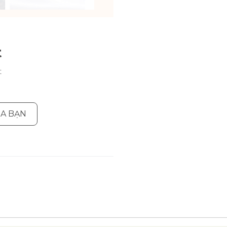
t
t
ỦA BẠN