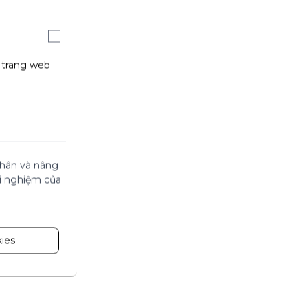
g trang web
 nhân và nâng
ải nghiệm của
ies