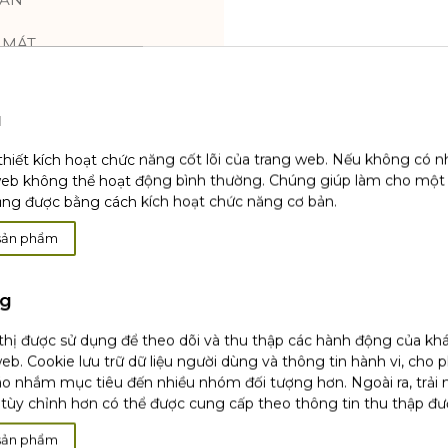
I MÁT
G LÀM TƯƠI MỚI
hực hiện trên 21 đối
u
hực hiện trên 22 đối
thiết kích hoạt chức năng cốt lõi của trang web. Nếu không có 
web không thể hoạt động bình thường. Chúng giúp làm cho một
n trên 45 đối tượng
ụng được bằng cách kích hoạt chức năng cơ bản.
 nhận hữu cơ và được
sản phẩm
h thái.
g cách lựa chọn sản
ng
ùng viền mắt
 thị được sử dụng để theo dõi và thu thập các hành động của kh
eb. Cookie lưu trữ dữ liệu người dùng và thông tin hành vi, cho 
o nhắm mục tiêu đến nhiều nhóm đối tượng hơn. Ngoài ra, trải
tùy chỉnh hơn có thể được cung cấp theo thông tin thu thập đư
sản phẩm