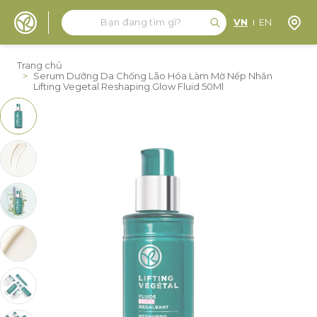
Tìm kiếm
Tìm kiếm
Định 
VN
EN
Đến nội dung
Trang chủ
>
Serum Dưỡng Da Chống Lão Hóa Làm Mờ Nếp Nhăn
Lifting Vegetal Reshaping Glow Fluid 50Ml