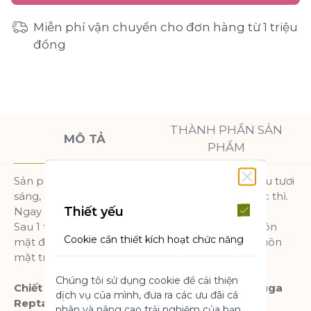
Miễn phí vận chuyển cho đơn hàng từ 1 triệu
đồng
THÀNH PHẦN SẢN
MÔ TẢ
PHẨM
Sản phẩm chăm sóc da mặt và cổ này với kết cấu tươi
sáng, giúp dưỡng ẩm và mang lại làn da sáng tức thì.
Thiết yếu
Ngay lập tức, nếp nhăn giảm đi.
Sau 1 tháng, độ đàn hội được tăng cường và khuôn
Cookie cần thiết kích hoạt chức năng
mặt được định hình lại. Da sáng và săn chắc, khuôn
cốt lõi của trang web. Nếu không có
mặt trông tràn đầy sức sống.
những cookie này, trang web không
Chúng tôi sử dụng cookie để cải thiện
thể hoạt động bình thường. Chúng
Chiết xuất: Collagen thực vật cô đặc từ cây Ajuga
dịch vụ của mình, đưa ra các ưu đãi cá
giúp làm cho một trang web có thể sử
Reptans
nhân và nâng cao trải nghiệm của bạn.