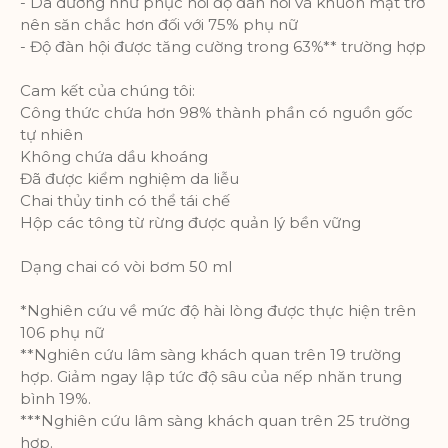
Phân tích
- Da dường như phục hồi độ đàn hồi và khuôn mặt trở
nên săn chắc hơn đối với 75% phụ nữ
Một bộ cookie để thu thập thông tin
- Độ đàn hội được tăng cường trong 63%** trường hợp
và báo cáo về số liệu thống kê sử
dụng trang web mà không nhận dạng
Cam kết của chúng tôi:
cá nhân từng khách truy cập vào
Công thức chứa hơn 98% thành phần có nguồn gốc
Google.
tự nhiên
Không chứa dầu khoáng
Thông số sản phẩm
Đã được kiểm nghiệm da liễu
Chai thủy tinh có thể tái chế
Hộp các tông từ rừng được quản lý bền vững
Dạng chai có vòi bơm 50 ml
*Nghiên cứu về mức độ hài lòng được thực hiện trên
106 phụ nữ
**Nghiên cứu lâm sàng khách quan trên 19 trường
hợp. Giảm ngay lập tức độ sâu của nếp nhăn trung
bình 19%.
***Nghiên cứu lâm sàng khách quan trên 25 trường
hợp.