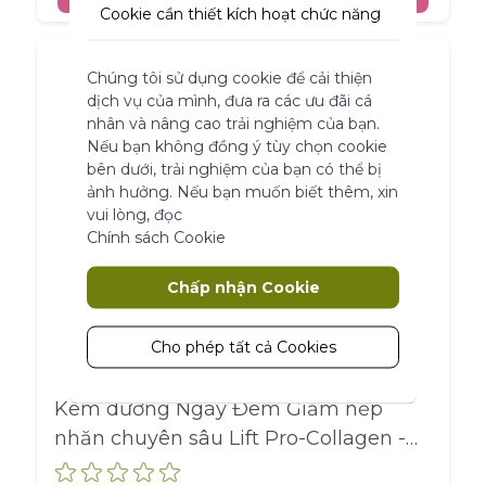
Cookie cần thiết kích hoạt chức năng
cốt lõi của trang web. Nếu không có
những cookie này, trang web không
Chúng tôi sử dụng cookie để cải thiện
thể hoạt động bình thường. Chúng
dịch vụ của mình, đưa ra các ưu đãi cá
giúp làm cho một trang web có thể sử
nhân và nâng cao trải nghiệm của bạn.
dụng được bằng cách kích hoạt chức
Nếu bạn không đồng ý tùy chọn cookie
năng cơ bản.
bên dưới, trải nghiệm của bạn có thể bị
Thông số sản phẩm
ảnh hưởng. Nếu bạn muốn biết thêm, xin
vui lòng, đọc
Chính sách Cookie
Marketing
Chấp nhận Cookie
Cookie tiếp thị được sử dụng để theo
dõi và thu thập các hành động của
khách truy cập trên trang web. Cookie
Cho phép tất cả Cookies
lưu trữ dữ liệu người dùng và thông tin
hành vi, cho phép các dịch vụ quảng
Kem dưỡng Ngày Đêm Giảm nếp
cáo nhắm mục tiêu đến nhiều nhóm
nhăn chuyên sâu Lift Pro-Collagen -
đối tượng hơn. Ngoài ra, trải nghiệm
người dùng tùy chỉnh hơn có thể
Hũ 75ML
được cung cấp theo thông tin thu