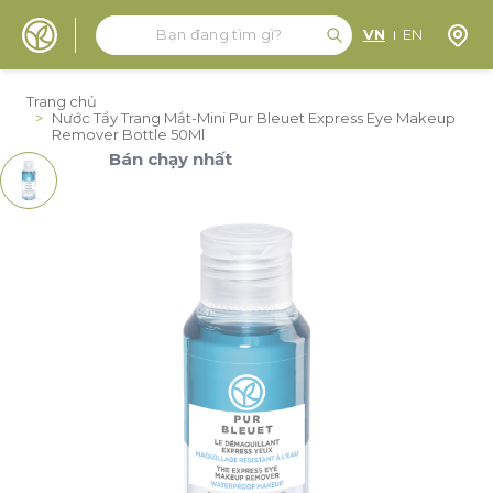
Tìm kiếm
Tìm kiếm
Định 
VN
EN
Đến nội dung
Trang chủ
>
Nước Tẩy Trang Mắt-Mini Pur Bleuet Express Eye Makeup
Remover Bottle 50Ml
Bán chạy nhất