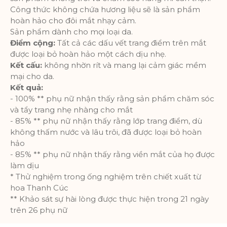
cáo nhắm mục tiêu đến nhiều nhóm
Công thức không chứa hương liệu sẽ là sản phẩm
đối tượng hơn. Ngoài ra, trải nghiệm
hoàn hảo cho đôi mắt nhạy cảm.
người dùng tùy chỉnh hơn có thể
Sản phẩm dành cho mọi loại da.
được cung cấp theo thông tin thu
Điểm cộng:
Tất cả các dấu vết trang điểm trên mắt
thập được.
được loại bỏ hoàn hảo một cách dịu nhẹ.
Thông số sản phẩm
Kết cấu:
không nhờn rít và mang lại cảm giác mềm
mại cho da.
Kết quả:
Phân tích
- 100% ** phụ nữ nhận thấy rằng sản phẩm chăm sóc
và tẩy trang nhẹ nhàng cho mắt
Một bộ cookie để thu thập thông tin
- 85% ** phụ nữ nhận thấy rằng lớp trang điểm, dù
và báo cáo về số liệu thống kê sử
không thấm nước và lâu trôi, đã được loại bỏ hoàn
dụng trang web mà không nhận dạng
hảo
cá nhân từng khách truy cập vào
- 85% ** phụ nữ nhận thấy rằng viền mắt của họ được
Google.
làm dịu
* Thử nghiệm trong ống nghiệm trên chiết xuất từ
Thông số sản phẩm
hoa Thanh Cúc
** Khảo sát sự hài lòng được thực hiện trong 21 ngày
trên 26 phụ nữ