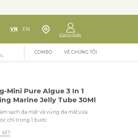
Định vị cửa hàng
VN
EN
Đăng nhập
COMBO
VỀ CHÚNG TÔI
AL
-Mini Pure Algue 3 In 1
g Marine Jelly Tube 30Ml
làm sạch da mặt và vùng da mắt,vừa
ộc chỉ trong 1 bước
 XÉT