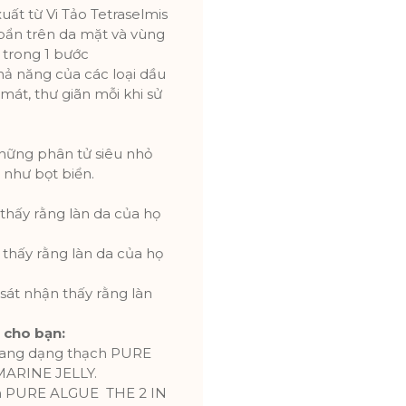
uất từ Vi Tảo Tetraselmis
 bẩn trên da mặt và vùng
 trong 1 bước
hả năng của các loại dầu
 mát, thư giãn mỗi khi sử
hững phân tử siêu nhỏ
 như bọt biển.
thấy rằng làn da của họ
thấy rằng làn da của họ
sát nhận thấy rằng làn
 cho bạn:
 trang dạng thạch PURE
ARINE JELLY.
ch PURE ALGUE THE 2 IN