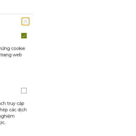
những cookie
 trang web
ách truy cập
phép các dịch
 nghiệm
ợc.