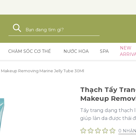
Tìm kiếm
Tìm kiếm
NEW
CHĂM SÓC CƠ THỂ
NƯỚC HOA
SPA
ARRIV
n 1 Makeup Removing Marine Jelly Tube 30Ml
Thạch Tẩy Trang
Makeup Removin
Tẩy trang dạng thạch 
giúp làn da được thải đ
0 NHẬN