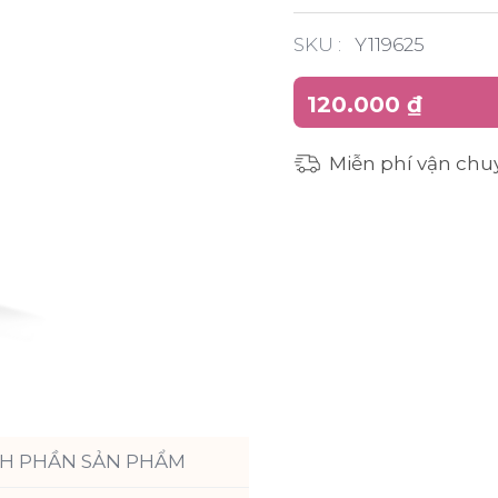
SKU :
Y119625
120.000 ₫
Miễn phí vận chu
H PHẦN SẢN PHẨM