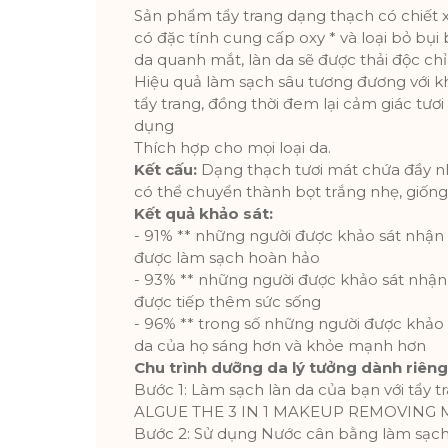
Sản phẩm tẩy trang dạng thạch có chiết x
có đặc tính cung cấp oxy * và loại bỏ bụi
da quanh mắt, làn da sẽ được thải độc chỉ
Hiệu quả làm sạch sâu tương đương với k
tẩy trang, đồng thời đem lại cảm giác tươi
dụng
Thích hợp cho mọi loại da.
Kết cấu:
Dạng thạch tươi mát chứa đầy n
có thể chuyển thành bọt trắng nhẹ, giống
Kết quả khảo sát:
- 91% ** những người được khảo sát nhận 
được làm sạch hoàn hảo
- 93% ** những người được khảo sát nhận 
được tiếp thêm sức sống
- 96% ** trong số những người được khảo 
da của họ sáng hơn và khỏe mạnh hơn
Chu trình dưỡng da lý tưởng dành riêng
Bước 1: Làm sạch làn da của bạn với tẩy
ALGUE THE 3 IN 1 MAKEUP REMOVING M
Bước 2: Sử dụng Nước cân bằng làm sạ