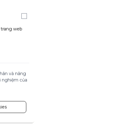
g trang web
 nhân và nâng
ải nghiệm của
ies