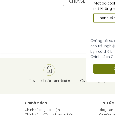
CHIA SẺ ĐÁNH GIÁ C
Một bộ cook
mà không nh
Thông số 
Chúng tôi sử 
cao trải nghi
bạn có thể bị
Chính sách C
Thanh toán
an toàn
Giao hàng
tận nơ
Chính sách
Tin Tức
Chính sách giao nhận
Blog Làm
Chính sách đổi trả & hoàn tiền
Khuyến m