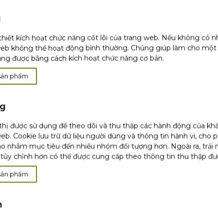
.
u
ết cấu tan chảy với mùi
thiết kích hoạt chức năng cốt lõi của trang web. Nếu không có 
web không thể hoạt động bình thường. Chúng giúp làm cho một
ụng được bằng cách kích hoạt chức năng cơ bản.
hám phá trọn bộ sản
sản phẩm
g môi. Sử dụng thường
one
ng
 thị được sử dụng để theo dõi và thu thập các hành động của kh
eb. Cookie lưu trữ dữ liệu người dùng và thông tin hành vi, cho 
o nhắm mục tiêu đến nhiều nhóm đối tượng hơn. Ngoài ra, trải
tùy chỉnh hơn có thể được cung cấp theo thông tin thu thập đư
t
sản phẩm
t
h