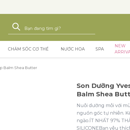
Tìm kiếm
Tìm kiếm
NEW
CHĂM SÓC CƠ THỂ
NƯỚC HOA
SPA
ARRIV
ip Balm Shea Butter
Son Dưỡng Yves
Balm Shea Butt
Nuôi dưỡng môi với m
nguồn gốc tự nhiên. K
ngào.ÍT NHẤT 97% T
SILICONEBạn yêu thíc