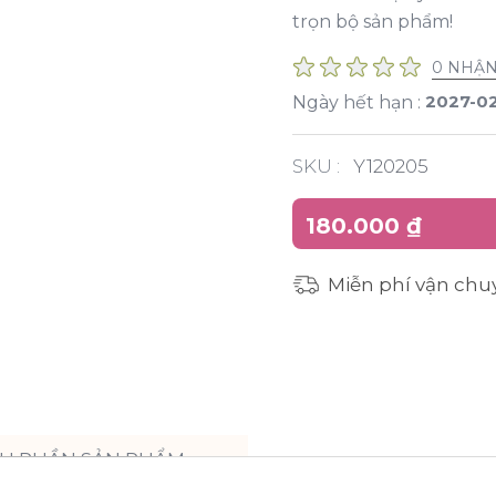
trọn bộ sản phẩm!
0 NHẬN
2027-0
Ngày hết hạn :
SKU :
Y120205
180.000 ₫
Miễn phí vận chu
H PHẦN SẢN PHẨM