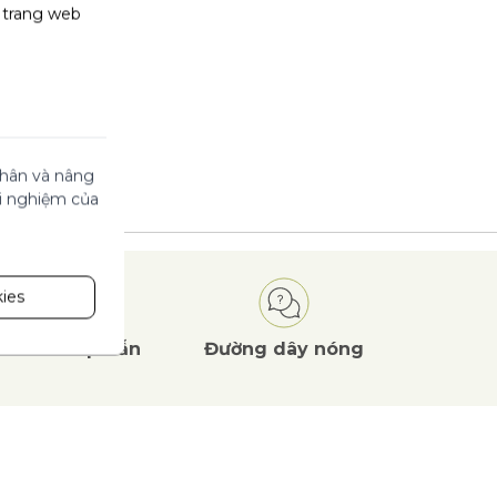
g trang web
 nhân và nâng
ải nghiệm của
ies
Ưu đãi
hấp dẫn
Đường dây nóng