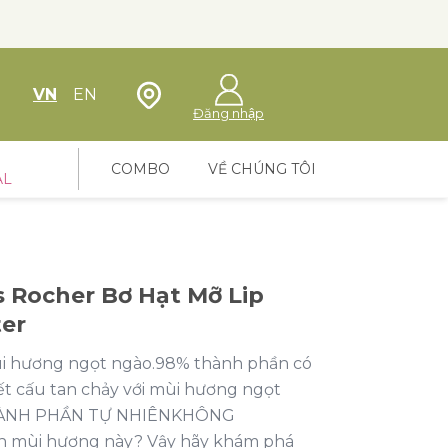
Định vị cửa hàng
VN
EN
Đăng nhập
COMBO
VỀ CHÚNG TÔI
AL
 Rocher Bơ Hạt Mỡ Lip
er
ùi hương ngọt ngào.98% thành phần có
ết cấu tan chảy với mùi hương ngọt
HÀNH PHẦN TỰ NHIÊNKHÔNG
h mùi hương này? Vậy hãy khám phá