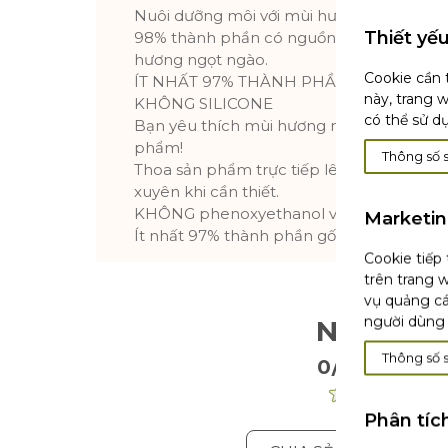
Nuôi dưỡng môi với mùi hương ngọt ngào
Thiết yế
98% thành phần có nguồn gốc tự nhiên. K
hương ngọt ngào.
Cookie cần 
ÍT NHẤT 97% THÀNH PHẦN TỰ NHIÊN
này, trang 
KHÔNG SILICONE
có thể sử d
Bạn yêu thích mùi hương này? Vậy hãy k
phẩm!
Thông số 
Thoa sản phẩm trực tiếp lên toàn bộ vùn
xuyên khi cần thiết.
KHÔNG phenoxyethanol và KHÔNG silic
Marketi
Ít nhất 97% thành phần gốc tự nhiên
Cookie tiếp
trên trang w
vụ quảng cá
người dùng 
Nhận Xé
Thông số 
0/5
. 0 Nhận Xé
Phân tíc