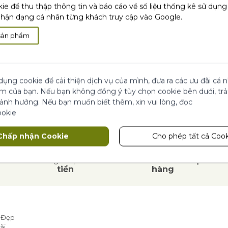
ỦA BẠN
ie để thu thập thông tin và báo cáo về số liệu thống kê sử dụn
ận dạng cá nhân từng khách truy cập vào Google.
sản phẩm
dụng cookie để cải thiện dịch vụ của mình, đưa ra các ưu đãi cá
ệm của bạn. Nếu bạn không đồng ý tùy chọn cookie bên dưới, tr
 ảnh hưởng. Nếu bạn muốn biết thêm, xin vui lòng, đọc
ookie
Chấp nhận Cookie
Cho phép tất cả Cook
i
Hài lòng hoặc
hoàn
Thanh toán khi
nhận
tiền
hàng
 Đẹp
ãi