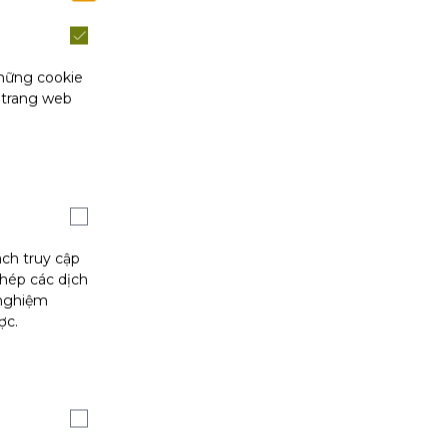
những cookie
 trang web
ách truy cập
phép các dịch
 nghiệm
ợc.