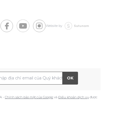
Website by
 chỉ Email
OK
A -
Chính sách bảo mật của Google
và
Điều khoản dịch vụ
được