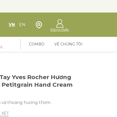
Định vị cửa hàng
VN
EN
Đăng nhập
COMBO
VỀ CHÚNG TÔI
AL
Tay Yves Rocher Hương
u Petitgrain Hand Cream
n và thoảng hương thơm.
 XÉT