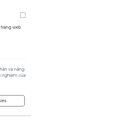
g trang web
 nhân và nâng
ải nghiệm của
ies