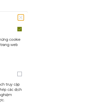
những cookie
 trang web
ách truy cập
phép các dịch
 nghiệm
ợc.