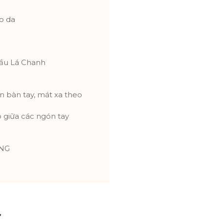
o da
dầu Lá Chanh
n bàn tay, mát xa theo
 giữa các ngón tay
ÔNG
t