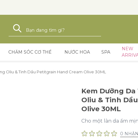
Tìm kiếm
Tìm kiếm
NEW
CHĂM SÓC CƠ THỂ
NƯỚC HOA
SPA
ARRIV
 Oliu & Tinh Dầu Petitgrain Hand Cream Olive 30ML
Kem Dưỡng Da 
Oliu & Tinh Dầ
Olive 30ML
Cho một làn da ẩm mị
0 NHẬN