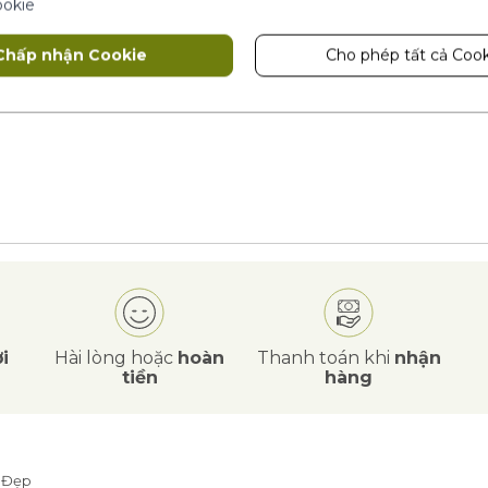
ookie
ỦA BẠN
Chấp nhận Cookie
Cho phép tất cả Cook
i
Hài lòng hoặc
hoàn
Thanh toán khi
nhận
tiền
hàng
 Đẹp