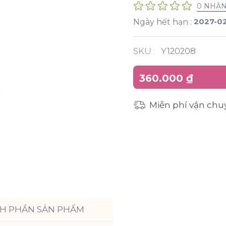
0 NHẬN
2027-0
Ngày hết hạn :
SKU :
Y120208
360.000 ₫
Miễn phí vận chu
H PHẦN SẢN PHẨM