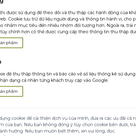
ng
 thị được sử dụng để theo dõi và thu thập các hành động của kh
 tiếp thêm năng lượng
eb. Cookie lưu trữ dữ liệu người dùng và thông tin hành vi, cho 
o nhắm mục tiêu đến nhiều nhóm đối tượng hơn. Ngoài ra, trải
tùy chỉnh hơn có thể được cung cấp theo thông tin thu thập đư
 trong 21 ngày. Kết quả
sản phẩm
ày.
tái sinh. Không màng bọc
h
ie để thu thập thông tin và báo cáo về số liệu thống kê sử dụn
ận dạng cá nhân từng khách truy cập vào Google.
sản phẩm
t
t
dụng cookie để cải thiện dịch vụ của mình, đưa ra các ưu đãi cá
ệm của bạn. Nếu bạn không đồng ý tùy chọn cookie bên dưới, tr
 ảnh hưởng. Nếu bạn muốn biết thêm, xin vui lòng, đọc