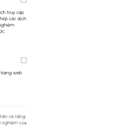
ách truy cập
phép các dịch
 nghiệm
ợc.
g trang web
 nhân và nâng
ải nghiệm của