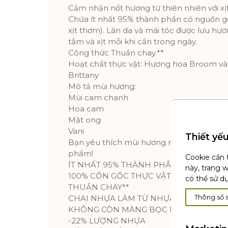
Cảm nhận nốt hương từ thiên nhiên với xịt
Chứa ít nhất 95% thành phần có nguồn gố
xịt thơm). Làn da và mái tóc được lưu hươ
tắm và xịt mỗi khi cần trong ngày.
Công thức Thuần chay.**
Hoạt chất thực vật: Hương hoa Broom và
Brittany
Mô tả mùi hương:
Mùi cam chanh
Hoa cam
Mật ong
Vani
Thiết yế
Bạn yêu thích mùi hương này? Vậy hãy k
phẩm!
Cookie cần 
ÍT NHẤT 95% THÀNH PHẦN TỰ NHIÊN*
này, trang 
100% CỒN GỐC THỰC VẬT
có thể sử d
THUẦN CHAY**
Thông số 
CHAI NHỰA LÀM TỪ NHỰA TÁI CHẾ & CÓ
KHÔNG CÒN MÀNG BỌC NHỰA
-22% LƯỢNG NHỰA