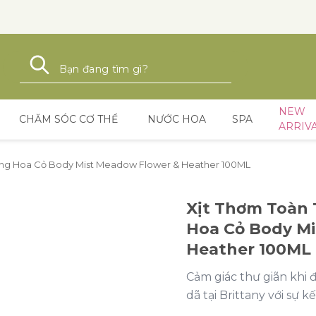
Tìm kiếm
Tìm kiếm
NEW
CHĂM SÓC CƠ THỂ
NƯỚC HOA
SPA
ARRIV
ơng Hoa Cỏ Body Mist Meadow Flower & Heather 100ML
Xịt Thơm Toàn
Hoa Cỏ Body M
Heather 100ML
Cảm giác thư giãn khi
dã tại Brittany với sự