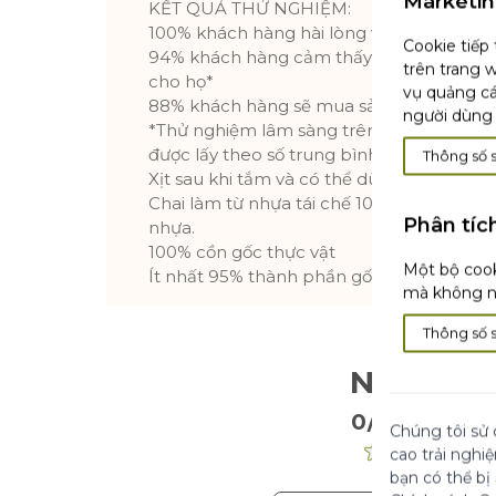
Marketi
KẾT QUẢ THỬ NGHIỆM:
100% khách hàng hài lòng với mùi hương*
Cookie tiếp
94% khách hàng cảm thấy mùi hương như
trên trang w
cho họ*
vụ quảng cá
88% khách hàng sẽ mua sản phẩm*
người dùng 
*Thử nghiệm lâm sàng trên 11 khách hàng
được lấy theo số trung bình
Thông số 
Xịt sau khi tắm và có thể dùng suốt cả ng
Chai làm từ nhựa tái chế 100% và có thể 
Phân tíc
nhựa.
100% cồn gốc thực vật
Một bộ cook
Ít nhất 95% thành phần gốc tự nhiên
mà không nh
Thông số 
Nhận Xé
0/5
. 0 Nhận Xé
Chúng tôi sử 
cao trải nghi
bạn có thể bị