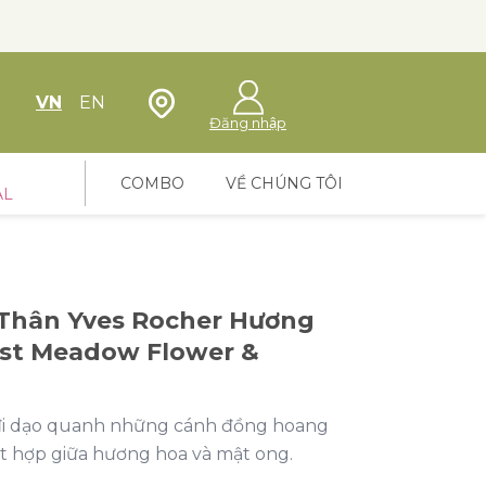
Định vị cửa hàng
VN
EN
Đăng nhập
COMBO
VỀ CHÚNG TÔI
AL
 Thân Yves Rocher Hương
ist Meadow Flower &
 đi dạo quanh những cánh đồng hoang
 kết hợp giữa hương hoa và mật ong.