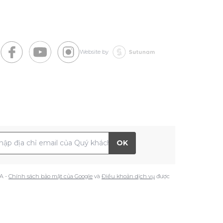
Website by
 chỉ Email
OK
A -
Chính sách bảo mật của Google
và
Điều khoản dịch vụ
được