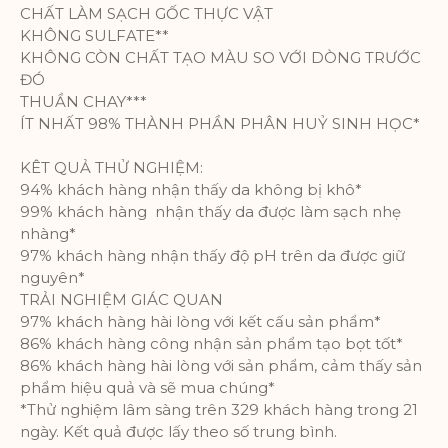
CHẤT LÀM SẠCH GỐC THỰC VẬT
được cung cấp theo thông tin thu
KHÔNG SULFATE**
thập được.
KHÔNG CÒN CHẤT TẠO MÀU SO VỚI DÒNG TRƯỚC
Thông số sản phẩm
ĐÓ
THUẦN CHAY***
ÍT NHẤT 98% THÀNH PHẦN PHÂN HUỶ SINH HỌC*
Phân tích
KÊT QUẢ THỬ NGHIỆM:
Một bộ cookie để thu thập thông tin
94% khách hàng nhận thấy da không bị khô*
và báo cáo về số liệu thống kê sử
99% khách hàng nhận thấy da được làm sạch nhẹ
dụng trang web mà không nhận dạng
nhàng*
cá nhân từng khách truy cập vào
97% khách hàng nhận thấy độ pH trên da được giữ
Google.
nguyên*
TRẢI NGHIỆM GIÁC QUAN
Thông số sản phẩm
97% khách hàng hài lòng với kết cấu sản phẩm*
86% khách hàng công nhận sản phẩm tạo bọt tốt*
86% khách hàng hài lòng với sản phẩm, cảm thấy sản
phẩm hiệu quả và sẽ mua chúng*
*Thử nghiệm lâm sàng trên 329 khách hàng trong 21
ngày. Kết quả được lấy theo số trung bình.