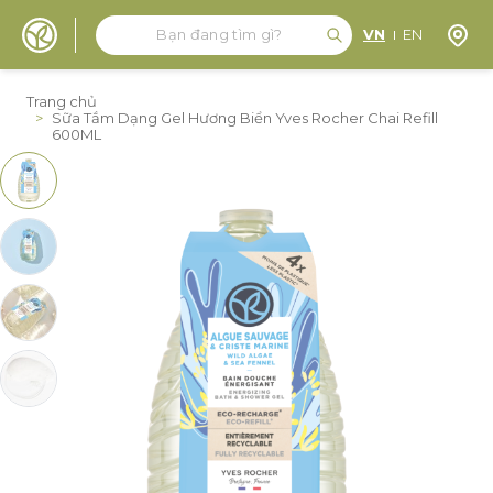
Tìm kiếm
Tìm kiếm
Định 
VN
EN
Đến nội dung
Trang chủ
>
Sữa Tắm Dạng Gel Hương Biển Yves Rocher Chai Refill
600ML