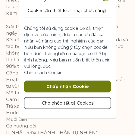
tái chế lại hoàn toàn! Một lựa chọn xanh hơn và tiết
Cookie cần thiết kích hoạt chức năng
kiệm hơn!
cốt lõi của trang web. Nếu không có
những cookie này, trang web không
Sữa tắm không sulfate với mùi hương thiên nhiên
Chúng tôi sử dụng cookie để cải thiện
thể hoạt động bình thường. Chúng
ngây ngất.
dịch vụ của mình, đưa ra các ưu đãi cá
giúp làm cho một trang web có thể sử
Kết cấu sữa tắm trơn mượt, giúp lưu hương trên da và
nhân và nâng cao trải nghiệm của bạn.
dụng được bằng cách kích hoạt chức
tạo bọt tốt nhưng không gây khô da nhờ công thức
Nếu bạn không đồng ý tùy chọn cookie
năng cơ bản.
không sulfate.
bên dưới, trải nghiệm của bạn có thể bị
Thông số sản phẩm
Ít nhất 93% thành phần có nguồn gốc tự nhiên.
ảnh hưởng. Nếu bạn muốn biết thêm, xin
98% thành phần có thể phân huỷ sinh học.
vui lòng, đọc
Chính sách Cookie
Công thức thuần chay.**
Marketing
Hoạt chất thực vật: Chiết xuất Tảo biển và Thì là biển
từ vùng Brittany.
Chấp nhận Cookie
Cookie tiếp thị được sử dụng để theo
Mô tả mùi hương:
dõi và thu thập các hành động của
Cam Bergamot
khách truy cập trên trang web. Cookie
Cho phép tất cả Cookies
Trà xanh
lưu trữ dữ liệu người dùng và thông tin
Hương biển cả
hành vi, cho phép các dịch vụ quảng
Muối Biển
cáo nhắm mục tiêu đến nhiều nhóm
Cỏ hương bài
đối tượng hơn. Ngoài ra, trải nghiệm
ÍT NHẤT 93% THÀNH PHẦN TỰ NHIÊN*
người dùng tùy chỉnh hơn có thể