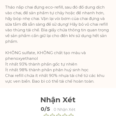
Tháo nắp chai đựng eco-refill, sau đó đổ dung dịch
vào chai, để sản phẩm tự chảy hoặc để nhanh hơn,
hãy bóp nhẹ chai. Vặn lại vòi bơm của chai đựng và
sữa tắm đã sẵn sàng để sử dụng! Hãy bỏ vỏ chai refill
vào thùng tái chế. Bìa giấy chứa thông tin quan trọng
về sản phẩm cần giữ lại cho đến khi sử dụng hết sản
phẩm.
KHÔNG sulfate, KHÔNG chất tạo màu và
phenoxyethanol
Ít nhất 93% thành phần gốc tự nhiên
Ít nhất 98% thành phần phân huỷ sinh học
Chai refill chứa ít nhất 90% nhựa tái chế từ các khu
vực ven biển. Bao bì có thể tái chế hoàn toàn.
Nhận Xét
0/5
. 0 Nhận Xét