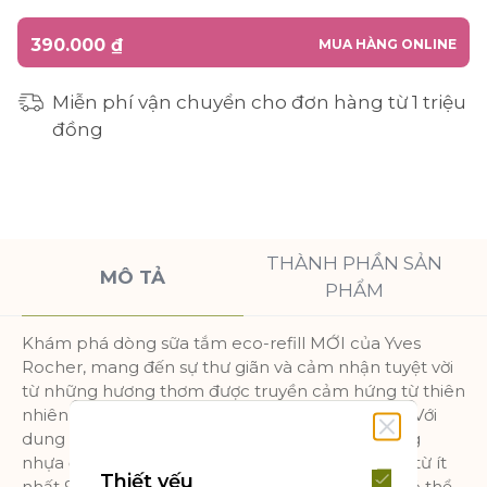
390.000 ₫
MUA HÀNG ONLINE
Miễn phí vận chuyển cho đơn hàng từ 1 triệu
đồng
THÀNH PHẦN SẢN
MÔ TẢ
PHẨM
Khám phá dòng sữa tắm eco-refill MỚI của Yves
Rocher, mang đến sự thư giãn và cảm nhận tuyệt vời
từ những hương thơm được truyền cảm hứng từ thiên
nhiên Pháp với công thức không chứa Sulfate*. Với
dung tích 600ml, sản phẩm này giúp giảm lượng
nhựa đến 4 lần so với chai 400ml** và được làm từ ít
Thiết yếu
nhất 90% nhựa tái chế thu gom từ bãi biển và có thể