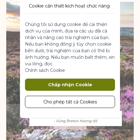
Cookie cần thiết kích hoạt chức năng
cốt lõi của trang web. Nếu không có
những cookie này, trang web không
Chúng tôi sử dụng cookie để cải thiện
thể hoạt động bình thường. Chúng
dịch vụ của mình, đưa ra các ưu đãi cá
giúp làm cho một trang web có thể sử
nhân và nâng cao trải nghiệm của bạn.
dụng được bằng cách kích hoạt chức
Nếu bạn không đồng ý tùy chọn cookie
năng cơ bản.
bên dưới, trải nghiệm của bạn có thể bị
Thông số sản phẩm
ảnh hưởng. Nếu bạn muốn biết thêm, xin
vui lòng, đọc
Chính sách Cookie
Marketing
Chấp nhận Cookie
Cookie tiếp thị được sử dụng để theo
dõi và thu thập các hành động của
khách truy cập trên trang web. Cookie
Cho phép tất cả Cookies
lưu trữ dữ liệu người dùng và thông tin
hành vi, cho phép các dịch vụ quảng
cáo nhắm mục tiêu đến nhiều nhóm
đối tượng hơn. Ngoài ra, trải nghiệm
người dùng tùy chỉnh hơn có thể