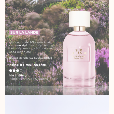
được cung cấp theo thông tin thu
thập được.
Thông số sản phẩm
Phân tích
Một bộ cookie để thu thập thông tin
và báo cáo về số liệu thống kê sử
dụng trang web mà không nhận dạng
cá nhân từng khách truy cập vào
Google.
Thông số sản phẩm