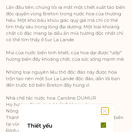
Lần đầu tiên, chúng tôi ra mắt một chiết xuất tảo biển
độc quyền vùng Breton trong nước hoa của thương
hiệu. Một kho báu khứu giác quý giá mà chỉ có thể
tìm thấy sâu trong lòng đại dương. Một loại khoáng
chất cô đặc mang lại dấu ấn mùi hương độc nhất chỉ
có thể tìm thấy ở Sur La Lande.
Mùi của nước biển tinh khiết, của hoa dại được "ướp"
hương biển đầy khoáng chất, của sức sống mạnh mẽ.
Những loại nguyên liệu thô độc đáo này được hòa
trộn tạo nên một Sur La Lande độc đáo, dẫn lối bạn
đến trước bờ biển Breton đầy hùng vĩ.
Nhà chế tác nước hoa: Caroline DUMUR
Họ hương: Nước tinh khiết & Hương hoa
Nồng độ mùi hương: 3/5
Thành phần hương thơm: hoa cúc, hoa nhài, tảo biển
tại vùng Brittany
Thiết yếu
Định dạng: xịt