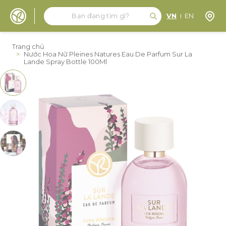
Tìm kiếm
Tìm kiếm
Định 
VN
EN
Đến nội dung
Trang chủ
>
Nước Hoa Nữ Pleines Natures Eau De Parfum Sur La
Lande Spray Bottle 100Ml