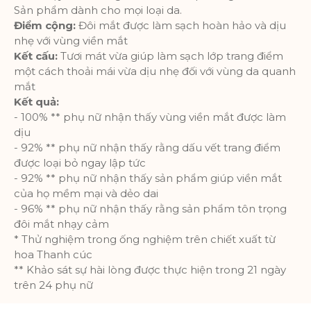
cáo nhắm mục tiêu đến nhiều nhóm
Sản phẩm dành cho mọi loại da.
đối tượng hơn. Ngoài ra, trải nghiệm
Điểm cộng:
Đôi mắt được làm sạch hoàn hảo và dịu
người dùng tùy chỉnh hơn có thể
nhẹ với vùng viền mắt
được cung cấp theo thông tin thu
Kết cấu:
Tươi mát vừa giúp làm sạch lớp trang điểm
thập được.
một cách thoải mái vừa dịu nhẹ đối với vùng da quanh
mắt
Thông số sản phẩm
Kết quả:
- 100% ** phụ nữ nhận thấy vùng viền mắt được làm
Phân tích
dịu
- 92% ** phụ nữ nhận thấy rằng dấu vết trang điểm
Một bộ cookie để thu thập thông tin
được loại bỏ ngay lập tức
và báo cáo về số liệu thống kê sử
- 92% ** phụ nữ nhận thấy sản phẩm giúp viền mắt
dụng trang web mà không nhận dạng
của họ mềm mại và dẻo dai
cá nhân từng khách truy cập vào
- 96% ** phụ nữ nhận thấy rằng sản phẩm tôn trọng
Google.
đôi mắt nhạy cảm
* Thử nghiệm trong ống nghiệm trên chiết xuất từ
Thông số sản phẩm
hoa Thanh cúc
** Khảo sát sự hài lòng được thực hiện trong 21 ngày
trên 24 phụ nữ