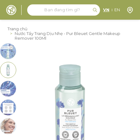
Tìm kiếm
Tìm kiếm
Định 
VN
EN
Đến nội dung
Trang chủ
>
Nước Tẩy Trang Dịu Nhẹ - Pur Bleuet Gentle Makeup
Remover 100Ml