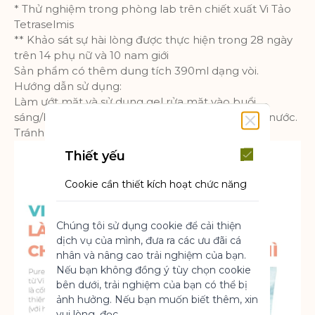
* Thử nghiệm trong phòng lab trên chiết xuất Vi Tảo
Tetraselmis
** Khảo sát sự hài lòng được thực hiện trong 28 ngày
trên 14 phụ nữ và 10 nam giới
Sản phẩm có thêm dung tích 390ml dạng vòi.
Hướng dẫn sử dụng:
Làm ướt mặt và sử dụng gel rửa mặt vào buổi
sáng/buổi tối . Nhẹ nhàng làm sạch và rửa lại với nước.
Tránh tiếp xúc với mắt.
Thiết yếu
Cookie cần thiết kích hoạt chức năng
cốt lõi của trang web. Nếu không có
những cookie này, trang web không
Chúng tôi sử dụng cookie để cải thiện
thể hoạt động bình thường. Chúng
dịch vụ của mình, đưa ra các ưu đãi cá
giúp làm cho một trang web có thể sử
nhân và nâng cao trải nghiệm của bạn.
dụng được bằng cách kích hoạt chức
Nếu bạn không đồng ý tùy chọn cookie
năng cơ bản.
bên dưới, trải nghiệm của bạn có thể bị
Thông số sản phẩm
ảnh hưởng. Nếu bạn muốn biết thêm, xin
vui lòng, đọc