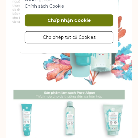
Chính sách Cookie
Marketing
Chấp nhận Cookie
Cookie tiếp thị được sử dụng để theo
dõi và thu thập các hành động của
khách truy cập trên trang web. Cookie
Cho phép tất cả Cookies
lưu trữ dữ liệu người dùng và thông tin
hành vi, cho phép các dịch vụ quảng
cáo nhắm mục tiêu đến nhiều nhóm
đối tượng hơn. Ngoài ra, trải nghiệm
người dùng tùy chỉnh hơn có thể
được cung cấp theo thông tin thu
thập được.
Thông số sản phẩm
Phân tích
Một bộ cookie để thu thập thông tin
và báo cáo về số liệu thống kê sử
dụng trang web mà không nhận dạng