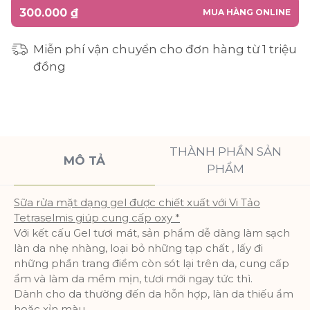
300.000 ₫
MUA HÀNG ONLINE
Miễn phí vận chuyển cho đơn hàng từ 1 triệu
đồng
THÀNH PHẦN SẢN
MÔ TẢ
PHẨM
Sữa rửa mặt dạng gel được chiết xuất với Vi Tảo
Tetraselmis giúp cung cấp oxy *
Với kết cấu Gel tươi mát, sản phẩm dễ dàng làm sạch
làn da nhẹ nhàng, loại bỏ những tạp chất , lấy đi
những phần trang điểm còn sót lại trên da, cung cấp
ẩm và làm da mềm mịn, tươi mới ngay tức thì.
Dành cho da thường đến da hỗn hợp, làn da thiếu ẩm
hoặc xỉn màu.