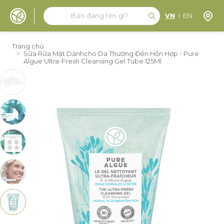
Tìm kiếm
Tìm kiếm
Định 
VN
EN
Đến nội dung
Trang chủ
>
Sữa Rửa Mặt Dànhcho Da Thường Đến Hỗn Hợp - Pure
Algue Ultra-Fresh Cleansing Gel Tube 125Ml