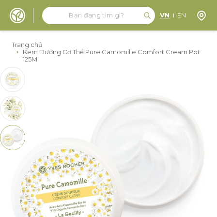
Tìm kiếm
Tìm kiếm
Định 
VN
EN
Đến nội dung
Trang chủ
>
Kem Dưỡng Cơ Thể Pure Camomille Comfort Cream Pot
125Ml