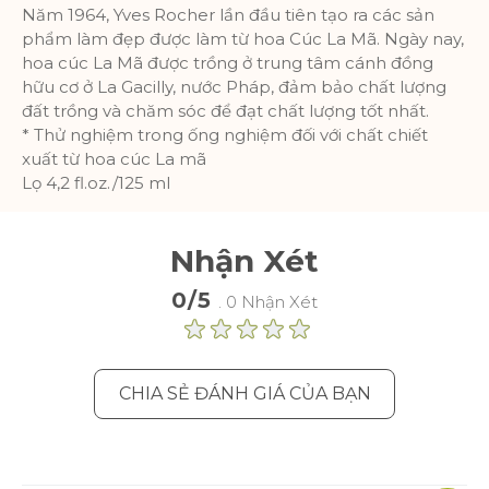
Thông số sản phẩm
Năm 1964, Yves Rocher lần đầu tiên tạo ra các sản
phẩm làm đẹp được làm từ hoa Cúc La Mã. Ngày nay,
hoa cúc La Mã được trồng ở trung tâm cánh đồng
Phân tích
hữu cơ ở La Gacilly, nước Pháp, đảm bảo chất lượng
đất trồng và chăm sóc để đạt chất lượng tốt nhất.
Một bộ cookie để thu thập thông tin
* Thử nghiệm trong ống nghiệm đối với chất chiết
và báo cáo về số liệu thống kê sử
xuất từ hoa cúc La mã
dụng trang web mà không nhận dạng
Lọ 4,2 fl.oz./125 ml
cá nhân từng khách truy cập vào
Google.
Thông số sản phẩm
Nhận Xét
0/5
. 0 Nhận Xét
CHIA SẺ ĐÁNH GIÁ CỦA BẠN