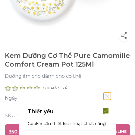
Kem Dưỡng Cơ Thể Pure Camomille
Comfort Cream Pot 125Ml
Dưỡng ẩm cho dành cho cơ thể
0 NHẬN XÉT
2027-04-30
Ngày hết hạn :
Thiết yếu
SKU :
Y119614
Cookie cần thiết kích hoạt chức năng
cốt lõi của trang web. Nếu không có
350.000 ₫
MUA HÀNG ONLINE