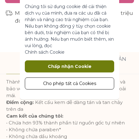
những cookie này, trang web không
Chúng tôi sử dụng cookie để cải thiện
thể hoạt động bình thường. Chúng
Miễn phí vận chuyển cho đơn hàng từ 1 triệu
dịch vụ của mình, đưa ra các ưu đãi cá
giúp làm cho một trang web có thể sử
nhân và nâng cao trải nghiệm của bạn.
dụng được bằng cách kích hoạt chức
đồng
Nếu bạn không đồng ý tùy chọn cookie
năng cơ bản.
bên dưới, trải nghiệm của bạn có thể bị
Thông số sản phẩm
ảnh hưởng. Nếu bạn muốn biết thêm, xin
vui lòng, đọc
Chính sách Cookie
Marketing
THÀNH PHẦN SẢN
MÔ TẢ
Chấp nhận Cookie
PHẨM
Cookie tiếp thị được sử dụng để theo
dõi và thu thập các hành động của
Thành phần giàu hoa cúc La Mã giúp dưỡng ẩm và
khách truy cập trên trang web. Cookie
Cho phép tất cả Cookies
bảo về làn da, mang lại cảm giác mềm mại và thoải
lưu trữ dữ liệu người dùng và thông tin
mái.
hành vi, cho phép các dịch vụ quảng
Điểm cộng:
Kết cấu kem dễ dàng tán và tan chảy
cáo nhắm mục tiêu đến nhiều nhóm
trên da
đối tượng hơn. Ngoài ra, trải nghiệm
người dùng tùy chỉnh hơn có thể
Cam kết của chúng tôi:
được cung cấp theo thông tin thu
• Chứa hơn 93% thành phần từ nguồn gốc tự nhiên
thập được.
• Không chứa paraben*
• Không chứa dầu khoáng