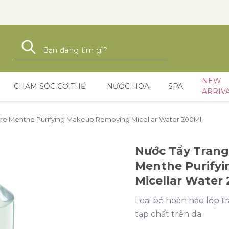
Tìm kiếm
Tìm kiếm
NEW
CHĂM SÓC CƠ THỂ
NƯỚC HOA
SPA
ARRIV
re Menthe Purifying Makeup Removing Micellar Water 200Ml
Nước Tẩy Trang
Menthe Purify
Micellar Water
Loại bỏ hoàn hảo lớp tr
tạp chất trên da