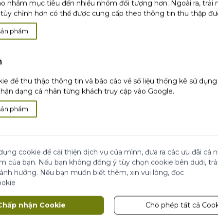
o nhắm mục tiêu đến nhiều nhóm đối tượng hơn. Ngoài ra, trải
 ẩm.
tùy chỉnh hơn có thể được cung cấp theo thông tin thu thập đư
m dưỡng mắt của Yves
sản phẩm
ng 21 ngày trên 17 phụ nữ
h
ie để thu thập thông tin và báo cáo về số liệu thống kê sử dụn
t
ận dạng cá nhân từng khách truy cập vào Google.
sản phẩm
ỦA BẠN
dụng cookie để cải thiện dịch vụ của mình, đưa ra các ưu đãi cá
ệm của bạn. Nếu bạn không đồng ý tùy chọn cookie bên dưới, tr
 ảnh hưởng. Nếu bạn muốn biết thêm, xin vui lòng, đọc
ookie
Chấp nhận Cookie
Cho phép tất cả Cook