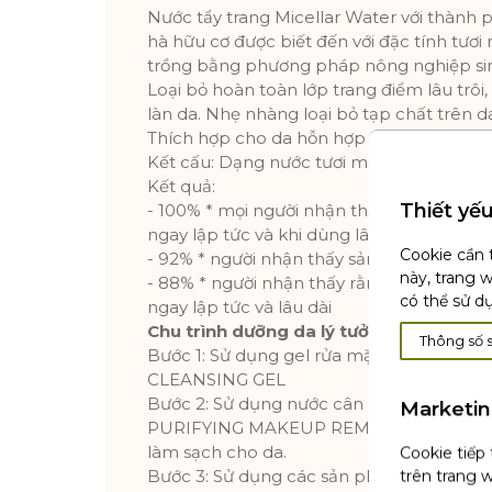
Nước tẩy trang Micellar Water với thành 
hà hữu cơ được biết đến với đặc tính tươi
trồng bằng phương pháp nông nghiệp sinh t
Loại bỏ hoàn toàn lớp trang điểm lâu trôi,
làn da. Nhẹ nhàng loại bỏ tạp chất trên d
Thích hợp cho da hỗn hợp dầu và / hoặc 
Kết cấu: Dạng nước tươi mát giúp làn da s
Kết quả:
Thiết yế
- 100% * mọi người nhận thấy rằng làn da
ngay lập tức và khi dùng lâu dài, kết cấu 
Cookie cần 
- 92% * người nhận thấy sản phẩm đã cân 
này, trang 
- 88% * người nhận thấy rằng làn da của
có thể sử d
ngay lập tức và lâu dài
Chu trình dưỡng da lý tưởng dành riêng
Thông số 
Bước 1: Sử dụng gel rửa mặt PURE MEN
CLEANSING GEL
Bước 2: Sử dụng nước cân bằng và tẩy 
Marketi
PURIFYING MAKEUP REMOVING MICELL
làm sạch cho da.
Cookie tiếp
Bước 3: Sử dụng các sản phẩm chăm sóc
trên trang w