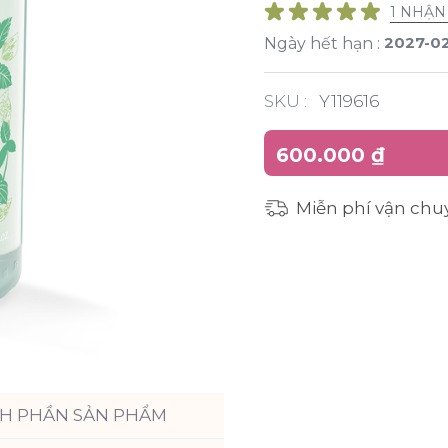
1 NHẬN
2027-0
Ngày hết hạn :
SKU :
Y119616
600.000 ₫
Miễn phí vận chu
H PHẦN SẢN PHẨM