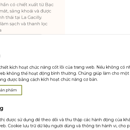
phần có chiết xuất từ Bạc
 mát, sảng khoái và được
hái tại La Gacilly.
 làm sạch và thanh lọc
a
da mụn.
ạch sẽ và thanh lọc.
u
 của họ được thanh lọc
da của họ được cải thiện
thiết kích hoạt chức năng cốt lõi của trang web. Nếu không có 
bằng lại làn da của họ
web không thể hoạt động bình thường. Chúng giúp làm cho một
 họ được dưỡng trắng
ụng được bằng cách kích hoạt chức năng cơ bản.
 cho bạn:
sản phẩm
THE PURIFYING
trang PURE MENTHE THE
ng
AR WATER cấp ẩm và
 thị được sử dụng để theo dõi và thu thập các hành động của kh
 da hàng ngày của bạn
eb. Cookie lưu trữ dữ liệu người dùng và thông tin hành vi, cho 