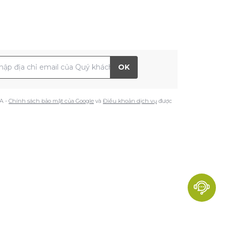
 chỉ Email
OK
A -
Chính sách bảo mật của Google
và
Điều khoản dịch vụ
được