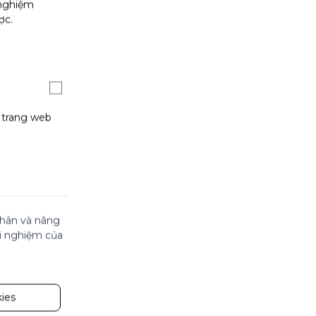
 nghiệm
ợc.
g trang web
 nhân và nâng
ải nghiệm của
ies