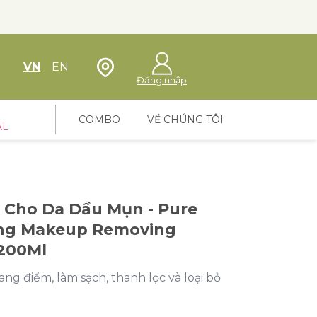
Định vị cửa hàng
VN
EN
Đăng nhập
COMBO
VỀ CHÚNG TÔI
AL
 Cho Da Dầu Mụn - Pure
ing Makeup Removing
 200Ml
ang điểm, làm sạch, thanh lọc và loại bỏ