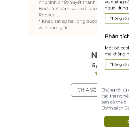
vụ quảng cá
như tinh chất/huyết thành và kem dưỡng
người dùng 
Bước 4: Chăm sóc mắt với dòng sản phẩ
Rocher.
Thông số 
* Khảo sát sự hài lòng được thực hiện tro
và 7 nam giới
Phân tíc
Một bộ cook
Nhận Xé
mà không nh
5/5
Thông số 
. 1 Nhận Xét
CHIA SẺ ĐÁNH GIÁ C
Chúng tôi sử 
cao trải nghi
bạn có thể bị
Chính sách C