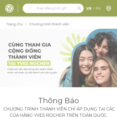
Tìm kiếm
Tìm kiếm
Định 
VN
EN
Đến nội dung
Trang chủ
>
Chương trình thành viên
Thông Báo
CHƯƠNG TRÌNH THÀNH VIÊN CHỈ ÁP DỤNG TẠI CÁC
CỬA HÀNG YVES ROCHER TRÊN TOÀN QUỐC.