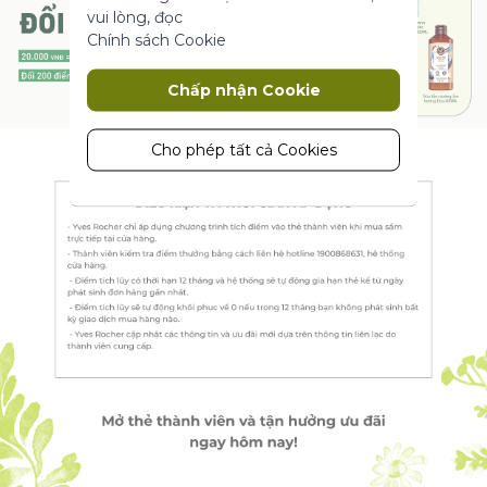
vui lòng, đọc
Chính sách Cookie
Marketing
Chấp nhận Cookie
Cookie tiếp thị được sử dụng để theo
dõi và thu thập các hành động của
khách truy cập trên trang web. Cookie
Cho phép tất cả Cookies
lưu trữ dữ liệu người dùng và thông tin
hành vi, cho phép các dịch vụ quảng
cáo nhắm mục tiêu đến nhiều nhóm
đối tượng hơn. Ngoài ra, trải nghiệm
người dùng tùy chỉnh hơn có thể
được cung cấp theo thông tin thu
thập được.
Thông số sản phẩm
Phân tích
Một bộ cookie để thu thập thông tin
và báo cáo về số liệu thống kê sử