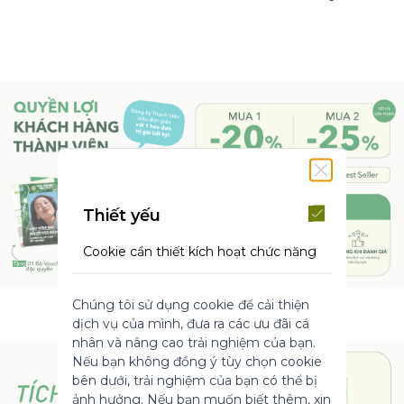
Thiết yếu
Cookie cần thiết kích hoạt chức năng
cốt lõi của trang web. Nếu không có
những cookie này, trang web không
Chúng tôi sử dụng cookie để cải thiện
thể hoạt động bình thường. Chúng
dịch vụ của mình, đưa ra các ưu đãi cá
giúp làm cho một trang web có thể sử
nhân và nâng cao trải nghiệm của bạn.
dụng được bằng cách kích hoạt chức
Nếu bạn không đồng ý tùy chọn cookie
năng cơ bản.
bên dưới, trải nghiệm của bạn có thể bị
Thông số sản phẩm
ảnh hưởng. Nếu bạn muốn biết thêm, xin