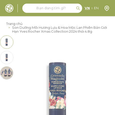
Tìm kiếm
Tìm kiếm
Định 
VN
EN
Đến nội dung
Trang chủ
>
Son Dưỡng Môi Hương Lựu & Hoa Mộc Lan Phiên Bản Giới
Hạn Yves Rocher Xmas Collection 2024 thỏi 4.8g