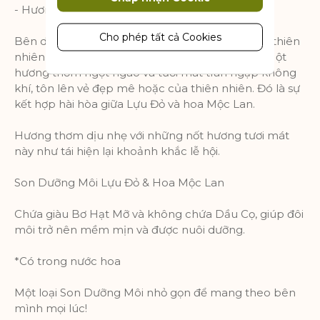
Cookie tiếp thị được sử dụng để theo
- Hương cuối: Vani, Xạ Hương và Gỗ Đàn Hương
dõi và thu thập các hành động của
khách truy cập trên trang web. Cookie
Cho phép tất cả Cookies
Bên dưới khu vườn mùa đông của Yves Rocher, thiên
lưu trữ dữ liệu người dùng và thông tin
nhiên như bừng sáng lên vào đêm Giáng Sinh. Một
hành vi, cho phép các dịch vụ quảng
hương thơm ngọt ngào và tươi mát tràn ngập không
cáo nhắm mục tiêu đến nhiều nhóm
khí, tôn lên vẻ đẹp mê hoặc của thiên nhiên. Đó là sự
đối tượng hơn. Ngoài ra, trải nghiệm
kết hợp hài hòa giữa Lựu Đỏ và hoa Mộc Lan.
người dùng tùy chỉnh hơn có thể
được cung cấp theo thông tin thu
Hương thơm dịu nhẹ với những nốt hương tươi mát
thập được.
này như tái hiện lại khoảnh khắc lễ hội.
Thông số sản phẩm
Son Dưỡng Môi Lựu Đỏ & Hoa Mộc Lan
Phân tích
Chứa giàu Bơ Hạt Mỡ và không chứa Dầu Cọ, giúp đôi
môi trở nên mềm mịn và được nuôi dưỡng.
Một bộ cookie để thu thập thông tin
và báo cáo về số liệu thống kê sử
*Có trong nước hoa
dụng trang web mà không nhận dạng
cá nhân từng khách truy cập vào
Một loại Son Dưỡng Môi nhỏ gọn để mang theo bên
Google.
mình mọi lúc!