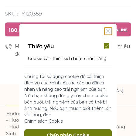
SKU :
Y120359
180.000 ₫
MUA HÀNG ONLINE
Thiết yếu
Miễn phí vận chuyển cho đơn hàng từ 1 triệu
đồng
Cookie cần thiết kích hoạt chức năng
cốt lõi của trang web. Nếu không có
những cookie này, trang web không
Chúng tôi sử dụng cookie để cải thiện
thể hoạt động bình thường. Chúng
dịch vụ của mình, đưa ra các ưu đãi cá
giúp làm cho một trang web có thể sử
nhân và nâng cao trải nghiệm của bạn.
dụng được bằng cách kích hoạt chức
THÀNH PHẦN SẢN
MÔ TẢ
Nếu bạn không đồng ý tùy chọn cookie
năng cơ bản.
PHẨM
bên dưới, trải nghiệm của bạn có thể bị
Thông số sản phẩm
ảnh hưởng. Nếu bạn muốn biết thêm, xin
Hương thơm với 3 tầng:
vui lòng, đọc
- Hương đầu: Cây Đại Hoàng, Cam và Đào
Chính sách Cookie
Marketing
- Hương giữa: Lựu, Hoa Mộc Lan và Hoa Hồng Giáng
Sinh
Chấp nhận Cookie