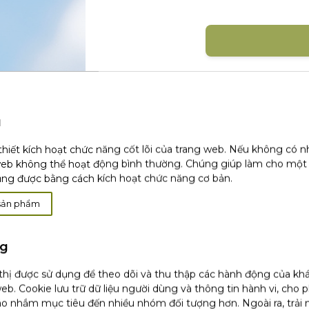
Đăng nhập với mạng xã 
u
thiết kích hoạt chức năng cốt lõi của trang web. Nếu không có 
web không thể hoạt động bình thường. Chúng giúp làm cho một
ụng được bằng cách kích hoạt chức năng cơ bản.
Khá
sản phẩm
ng
 thị được sử dụng để theo dõi và thu thập các hành động của kh
(1)
Chúng tôi chỉ sử dụng email hoặc dữ li
tôi không thu thập bất kỳ dữ liệu nào kh
eb. Cookie lưu trữ dữ liệu người dùng và thông tin hành vi, cho 
chỉnh sửa hoặc xóa của bạn, vui lòng tha
o nhắm mục tiêu đến nhiều nhóm đối tượng hơn. Ngoài ra, trải