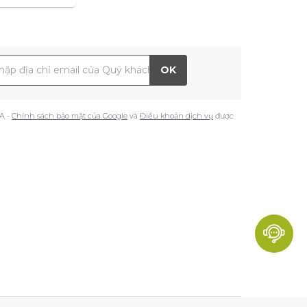
 chỉ Email
OK
A -
Chính sách bảo mật của Google
và
Điều khoản dịch vụ
được