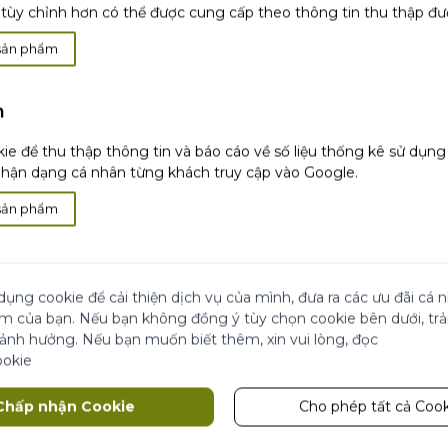
tùy chỉnh hơn có thể được cung cấp theo thông tin thu thập đư
sản phẩm
h
i
Hài lòng hoặc
hoàn
Thanh toán khi
nhận
ie để thu thập thông tin và báo cáo về số liệu thống kê sử dụn
tiền
hàng
ận dạng cá nhân từng khách truy cập vào Google.
sản phẩm
 Đẹp
ãi
Cửa Hàng
dụng cookie để cải thiện dịch vụ của mình, đưa ra các ưu đãi cá
ái chế từ Yves Rocher
ệm của bạn. Nếu bạn không đồng ý tùy chọn cookie bên dưới, tr
 ảnh hưởng. Nếu bạn muốn biết thêm, xin vui lòng, đọc
 đối tác
ookie
Theo dõi chúng tôi
Chấp nhận Cookie
Cho phép tất cả Cook