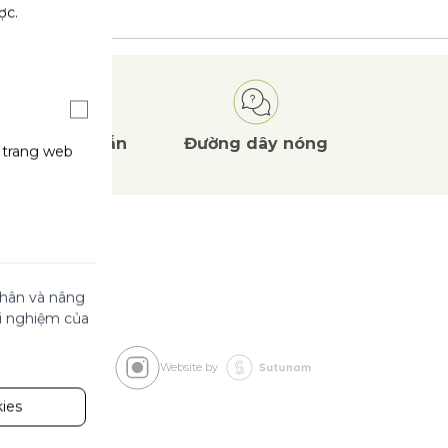
ợc.
Ưu đãi
hấp dẫn
Đường dây nóng
g trang web
 nhân và nâng
ải nghiệm của
Website by
ies