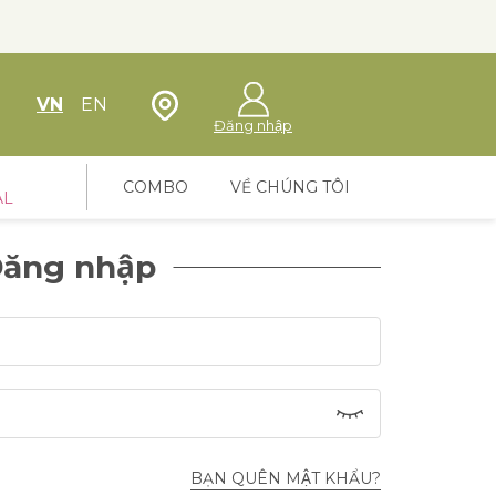
Định vị cửa hàng
VN
EN
Đăng nhập
COMBO
VỀ CHÚNG TÔI
AL
ăng nhập
BẠN QUÊN MẬT KHẨU?