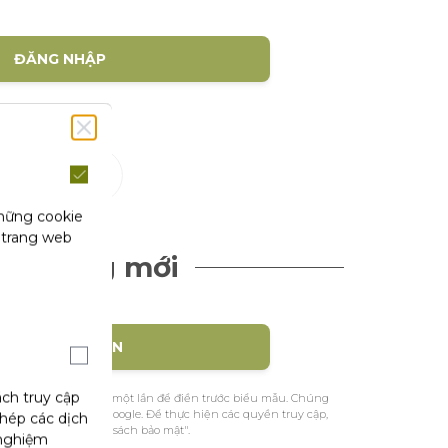
ĐĂNG NHẬP
(1)
hội
những cookie
 trang web
ch hàng mới
TẠO TÀI KHOẢN
ách truy cập
ệu nhận dạng của bạn một lần để điền trước biểu mẫu. Chúng
ác từ Facebook hoặc Google. Để thực hiện các quyền truy cập,
phép các dịch
m khảo trang "Chính sách bảo mật".
 nghiệm