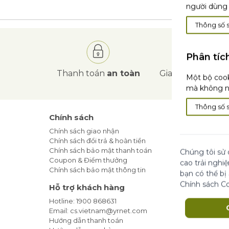
người dùng 
Thông số 
Phân tíc
Thanh toán
an toàn
Giao hàng
tận nơ
Một bộ cook
mà không nh
Thông số 
Chính sách
Tin Tức
Chính sách giao nhận
Blog Làm
Chính sách đổi trả & hoàn tiền
Khuyến m
Chính sách bảo mật thanh toán
Địa Chỉ 
Chúng tôi sử 
Coupon & Điểm thưởng
Cam kết t
cao trải nghi
Chính sách bảo mật thông tin
bạn có thể bị
Đăng ký
Chính sách C
Hỗ trợ khách hàng
Hotline: 1900 868631
Email: cs.vietnam@yrnet.com
Hướng dẫn thanh toán