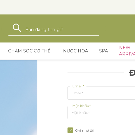
Tìm kiếm
Tìm kiếm
NEW
CHĂM SÓC CƠ THỂ
NƯỚC HOA
SPA
ARRIV
Đ
Email*
Mật khẩu*
Ghi nhớ tôi