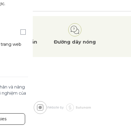
ợc.
Ưu đãi
hấp dẫn
Đường dây nóng
g trang web
 nhân và nâng
ải nghiệm của
Website by
ies