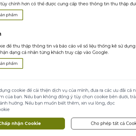
tùy chỉnh hơn có thể được cung cấp theo thông tin thu thập đư
sản phẩm
h
i
Hài lòng hoặc
hoàn
Thanh toán khi
nhận
ie để thu thập thông tin và báo cáo về số liệu thống kê sử dụn
tiền
hàng
ận dạng cá nhân từng khách truy cập vào Google.
sản phẩm
 Đẹp
ãi
Cửa Hàng
dụng cookie để cải thiện dịch vụ của mình, đưa ra các ưu đãi cá
ái chế từ Yves Rocher
ệm của bạn. Nếu bạn không đồng ý tùy chọn cookie bên dưới, tr
 ảnh hưởng. Nếu bạn muốn biết thêm, xin vui lòng, đọc
 đối tác
ookie
Theo dõi chúng tôi
Chấp nhận Cookie
Cho phép tất cả Cook