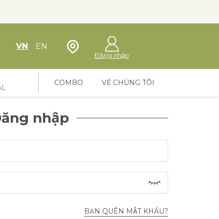
Định vị cửa hàng
VN
EN
Đăng nhập
COMBO
VỀ CHÚNG TÔI
AL
ăng nhập
BẠN QUÊN MẬT KHẨU?