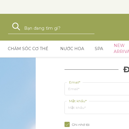
Tìm kiếm
Tìm kiếm
NEW
CHĂM SÓC CƠ THỂ
NƯỚC HOA
SPA
ARRIV
Đ
Email*
Mật khẩu*
Ghi nhớ tôi