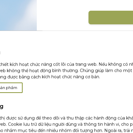
Đăng nhập với mạng xã 
u
thiết kích hoạt chức năng cốt lõi của trang web. Nếu không có 
web không thể hoạt động bình thường. Chúng giúp làm cho một
ụng được bằng cách kích hoạt chức năng cơ bản.
Khá
sản phẩm
ng
 thị được sử dụng để theo dõi và thu thập các hành động của kh
(1)
Chúng tôi chỉ sử dụng email hoặc dữ li
tôi không thu thập bất kỳ dữ liệu nào kh
eb. Cookie lưu trữ dữ liệu người dùng và thông tin hành vi, cho 
chỉnh sửa hoặc xóa của bạn, vui lòng tha
o nhắm mục tiêu đến nhiều nhóm đối tượng hơn. Ngoài ra, trải