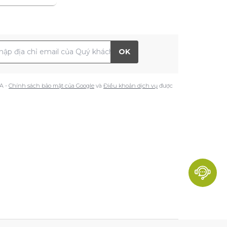
 chỉ Email
OK
A -
Chính sách bảo mật của Google
và
Điều khoản dịch vụ
được