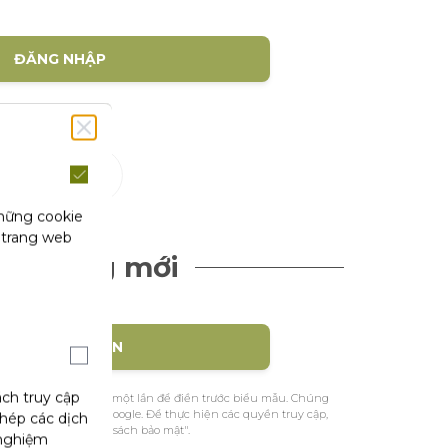
ĐĂNG NHẬP
(1)
hội
những cookie
 trang web
ch hàng mới
TẠO TÀI KHOẢN
ách truy cập
ệu nhận dạng của bạn một lần để điền trước biểu mẫu. Chúng
ác từ Facebook hoặc Google. Để thực hiện các quyền truy cập,
phép các dịch
m khảo trang "Chính sách bảo mật".
 nghiệm