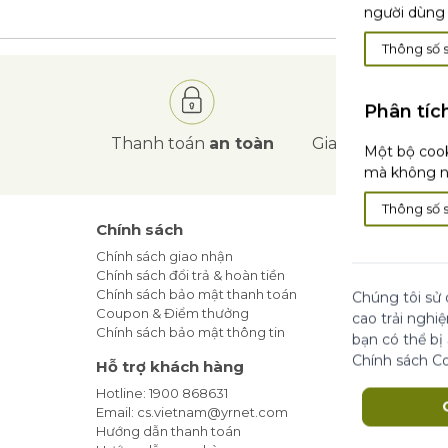
người dùng 
Thông số 
Phân tíc
Thanh toán
an toàn
Giao hàng
tận nơ
Một bộ cook
mà không nh
Thông số 
Chính sách
Tin Tức
Chính sách giao nhận
Blog Làm
Chính sách đổi trả & hoàn tiền
Khuyến m
Chính sách bảo mật thanh toán
Địa Chỉ 
Chúng tôi sử 
Coupon & Điểm thưởng
Cam kết t
cao trải nghi
Chính sách bảo mật thông tin
bạn có thể bị
Đăng ký
Chính sách C
Hỗ trợ khách hàng
Hotline: 1900 868631
Email: cs.vietnam@yrnet.com
Hướng dẫn thanh toán