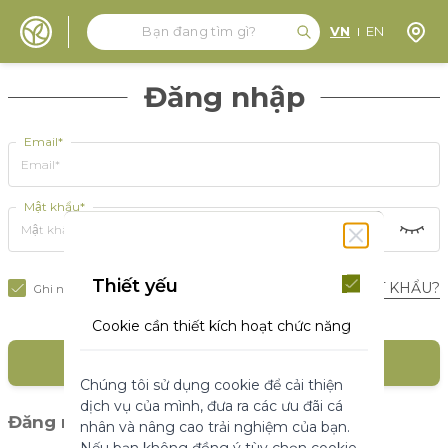
Tìm kiếm
Tìm kiếm
Định 
VN
EN
Đến nội dung
Đăng nhập
Email*
Mật khẩu*
Thiết yếu
BẠN QUÊN MẬT KHẨU?
Ghi nhớ tôi
Cookie cần thiết kích hoạt chức năng
cốt lõi của trang web. Nếu không có
ĐĂNG NHẬP
những cookie này, trang web không
Chúng tôi sử dụng cookie để cải thiện
thể hoạt động bình thường. Chúng
dịch vụ của mình, đưa ra các ưu đãi cá
giúp làm cho một trang web có thể sử
(1)
Đăng nhập với mạng xã hội
nhân và nâng cao trải nghiệm của bạn.
dụng được bằng cách kích hoạt chức
Nếu bạn không đồng ý tùy chọn cookie