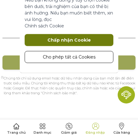
năng cơ bản.
bên dưới, trải nghiệm của bạn có thể bị
Thông số sản phẩm
ảnh hưởng. Nếu bạn muốn biết thêm, xin
vui lòng, đọc
Chính sách Cookie
Marketing
Khách hàng mới
Chấp nhận Cookie
Cookie tiếp thị được sử dụng để theo
dõi và thu thập các hành động của
khách truy cập trên trang web. Cookie
Cho phép tất cả Cookies
TẠO TÀI KHOẢN
lưu trữ dữ liệu người dùng và thông tin
hành vi, cho phép các dịch vụ quảng
cáo nhắm mục tiêu đến nhiều nhóm
(1)
Chúng tôi chỉ sử dụng email hoặc dữ liệu nhận dạng của bạn một lần để điền
đối tượng hơn. Ngoài ra, trải nghiệm
trước biểu mẫu. Chúng tôi không thu thập bất kỳ dữ liệu nào khác từ Facebook
hoặc Google. Để thực hiện các quyền truy cập, chỉnh sửa hoặc xóa của bạn, vui
người dùng tùy chỉnh hơn có thể
lòng tham khảo trang "Chính sách bảo mật".
được cung cấp theo thông tin thu
thập được.
Thông số sản phẩm
Phân tích
Trang chủ
Danh mục
Giảm giá
Đăng nhập
Cửa hàng