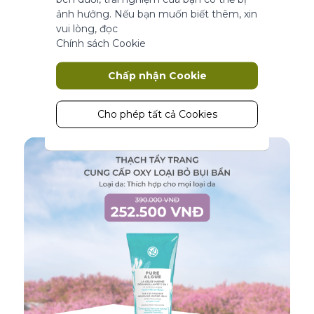
Thông số sản phẩm
ảnh hưởng. Nếu bạn muốn biết thêm, xin
vui lòng, đọc
Chính sách Cookie
Marketing
MUA NGAY
Chấp nhận Cookie
Cookie tiếp thị được sử dụng để theo
dõi và thu thập các hành động của
khách truy cập trên trang web. Cookie
Cho phép tất cả Cookies
lưu trữ dữ liệu người dùng và thông tin
hành vi, cho phép các dịch vụ quảng
cáo nhắm mục tiêu đến nhiều nhóm
đối tượng hơn. Ngoài ra, trải nghiệm
người dùng tùy chỉnh hơn có thể
được cung cấp theo thông tin thu
thập được.
Thông số sản phẩm
Phân tích
Một bộ cookie để thu thập thông tin