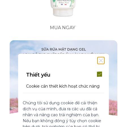
MUA NGAY
Thiết yếu
Cookie cần thiết kích hoạt chức năng
cốt lõi của trang web. Nếu không có
những cookie này, trang web không
Chúng tôi sử dụng cookie để cải thiện
thể hoạt động bình thường. Chúng
dịch vụ của mình, đưa ra các ưu đãi cá
giúp làm cho một trang web có thể sử
nhân và nâng cao trải nghiệm của bạn.
dụng được bằng cách kích hoạt chức
Nếu bạn không đồng ý tùy chọn cookie
năng cơ bản.
bên dưới, trải nghiệm của bạn có thể bị