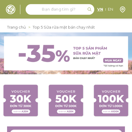
Tìm kiếm
Tìm kiếm
Định 
VN
EN
Đến nội dung
Trang chủ
>
Top 5 Sữa rửa mặt bán chạy nhất