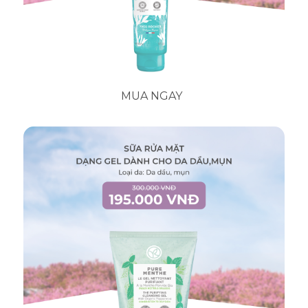
và báo cáo về số liệu thống kê sử
dụng trang web mà không nhận dạng
cá nhân từng khách truy cập vào
Google.
Thông số sản phẩm
MUA NGAY