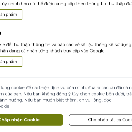
tùy chỉnh hơn có thể được cung cấp theo thông tin thu thập đư
sản phẩm
h
i
Hài lòng hoặc
hoàn
Thanh toán khi
nhận
ie để thu thập thông tin và báo cáo về số liệu thống kê sử dụn
tiền
hàng
ận dạng cá nhân từng khách truy cập vào Google.
sản phẩm
 Đẹp
ãi
Cửa Hàng
dụng cookie để cải thiện dịch vụ của mình, đưa ra các ưu đãi cá
ái chế từ Yves Rocher
ệm của bạn. Nếu bạn không đồng ý tùy chọn cookie bên dưới, tr
 ảnh hưởng. Nếu bạn muốn biết thêm, xin vui lòng, đọc
 đối tác
ookie
Theo dõi chúng tôi
Chấp nhận Cookie
Cho phép tất cả Cook