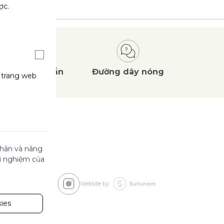
ợc.
Ưu đãi
hấp dẫn
Đường dây nóng
g trang web
 nhân và nâng
ải nghiệm của
Website by
ies