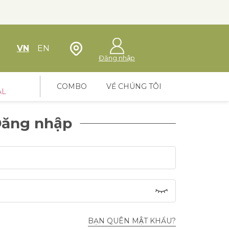
Định vị cửa hàng
VN
EN
Đăng nhập
COMBO
VỀ CHÚNG TÔI
AL
ăng nhập
BẠN QUÊN MẬT KHẨU?