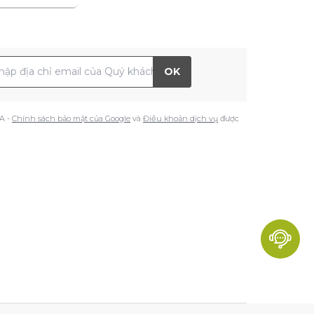
 chỉ Email
OK
A -
Chính sách bảo mật của Google
và
Điều khoản dịch vụ
được