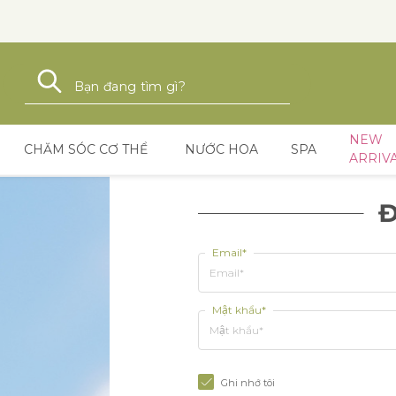
Tìm kiếm
Tìm kiếm
NEW
CHĂM SÓC CƠ THỂ
NƯỚC HOA
SPA
ARRIV
Đ
Email*
Mật khẩu*
Ghi nhớ tôi