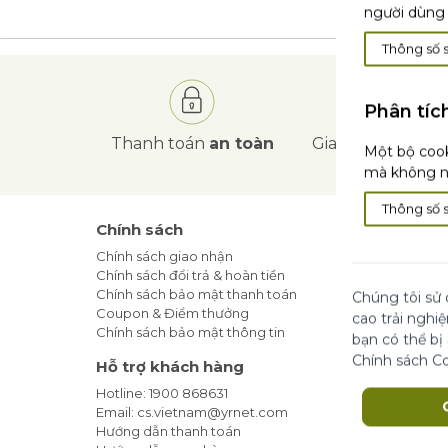
người dùng 
Thông số 
Phân tíc
Thanh toán
an toàn
Giao hàng
tận nơ
Một bộ cook
mà không nh
Thông số 
Chính sách
Tin Tức
Chính sách giao nhận
Blog Làm
Chính sách đổi trả & hoàn tiền
Khuyến m
Chính sách bảo mật thanh toán
Địa Chỉ 
Chúng tôi sử 
Coupon & Điểm thưởng
Cam kết t
cao trải nghi
Chính sách bảo mật thông tin
bạn có thể bị
Đăng ký
Chính sách C
Hỗ trợ khách hàng
Hotline: 1900 868631
Email: cs.vietnam@yrnet.com
Hướng dẫn thanh toán