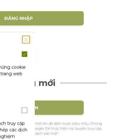
ĐĂNG NHẬP
(1)
hội
những cookie
 trang web
ch hàng mới
TẠO TÀI KHOẢN
ách truy cập
ệu nhận dạng của bạn một lần để điền trước biểu mẫu. Chúng
ác từ Facebook hoặc Google. Để thực hiện các quyền truy cập,
phép các dịch
m khảo trang "Chính sách bảo mật".
 nghiệm