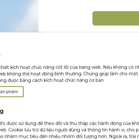
Đăng nhập với mạng xã 
u
thiết kích hoạt chức năng cốt lõi của trang web. Nếu không có 
web không thể hoạt động bình thường. Chúng giúp làm cho một
ụng được bằng cách kích hoạt chức năng cơ bản.
Khá
sản phẩm
ng
 thị được sử dụng để theo dõi và thu thập các hành động của kh
(1)
Chúng tôi chỉ sử dụng email hoặc dữ li
tôi không thu thập bất kỳ dữ liệu nào kh
eb. Cookie lưu trữ dữ liệu người dùng và thông tin hành vi, cho 
chỉnh sửa hoặc xóa của bạn, vui lòng tha
o nhắm mục tiêu đến nhiều nhóm đối tượng hơn. Ngoài ra, trải